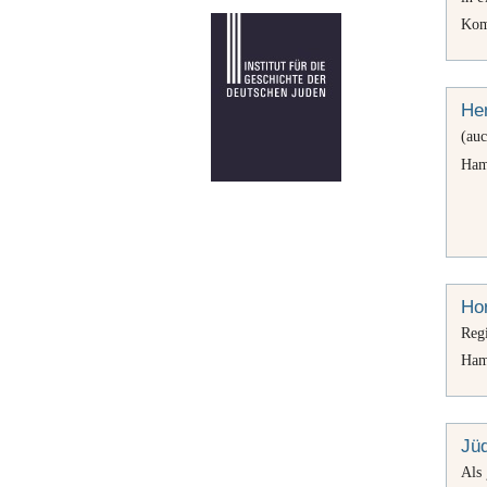
Kom
Hen
(au
Ham
Hor
Reg
Ham
Jü
Als