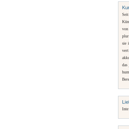
Kun
Sei
Kün
von
plu
sie 
vert
akku
das 
huma
Ber
Lie
Int