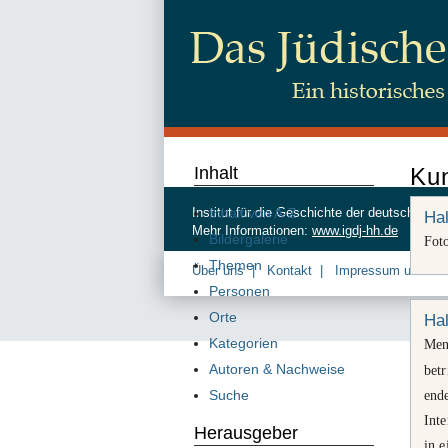
Inhalt
Ku
Inhalt von A-Z
Institut für die Geschichte der deutschen
Hal
Mehr Informationen:
www.igdj-hh.de
Bildergalerie
Fot
Themen
Über uns
Kontakt
Impressum und Da
Personen
Orte
Hal
Kategorien
Men
Autoren & Nachweise
betr
Suche
end
Int
Herausgeber
in 