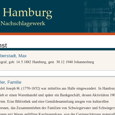
nst
 Juden, Beim Schlump 83, 20144 Hamburg
berstadt, Max
14
5
1882
30
12
1940
ograf, geb.
.
.
Hamburg, gest.
.
.
Johannesburg
tenschutz
ler, Familie
1770
1852
del Joseph
H.
(
-
) war mittellos aus Halle eingewandert. In Hambur
19
ieb er einen Warenhandel und später ein Bankgeschäft, dessen Aktivitäten
eten. Eine Bibliothek und eine Gemäldesammlung zeugen von kulturellen
eressen, das Zusammenleben der Familien von Schwiegervater und Schwieger
einem mit Waren gefüllten Kaufmannshaus, von der Geringschätzung materiel