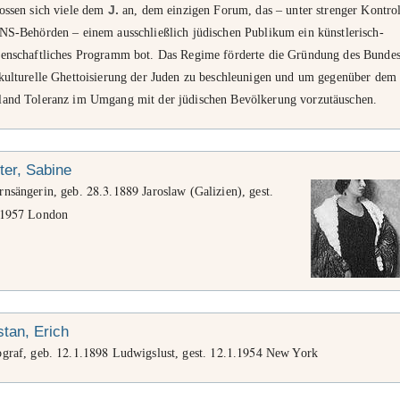
lossen sich viele dem
J.
an, dem einzigen Forum, das – unter strenger Kontrol
 NS-Behörden – einem ausschließlich jüdischen Publikum ein künstlerisch-
senschaftliches Programm bot. Das Regime förderte die Gründung des Bunde
 kulturelle Ghettoisierung der Juden zu beschleunigen und um gegenüber dem
land Toleranz im Umgang mit der jüdischen Bevölkerung vorzutäuschen.
ter, Sabine
28
3
1889
rnsängerin, geb.
.
.
Jaroslaw (Galizien), gest.
1957
London
tan, Erich
12
1
1898
12
1
1954
ograf, geb.
.
.
Ludwigslust, gest.
.
.
New York