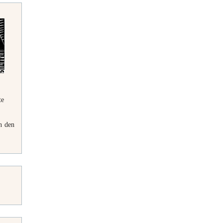
te
n den