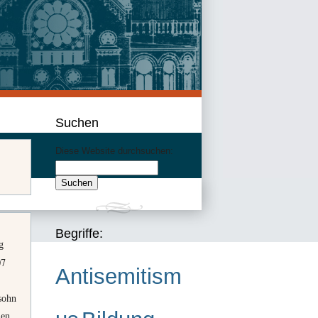
Suchen
Diese Website durchsuchen:
Begriffe:
g
07
Antisemitism
sohn
len