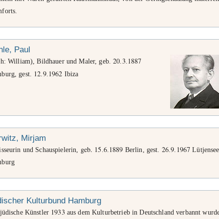
forts.
le, Paul
20
3
1887
ch: William), Bildhauer und Maler, geb.
.
.
12
9
1962
burg, gest.
.
.
Ibiza
witz, Mirjam
geb. 15
6
1889
26
9
1967
isseurin und Schauspielerin,
.
.
Berlin, gest.
.
.
Lütjensee
burg
discher Kulturbund Hamburg
1933
 jüdische Künstler
aus dem Kulturbetrieb in Deutschland verbannt wurd