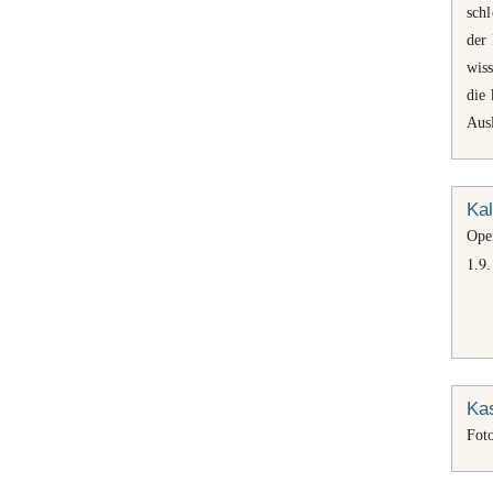
sch
der
wis
die
Aus
Kal
Ope
1
9
.
.
Kas
Fot