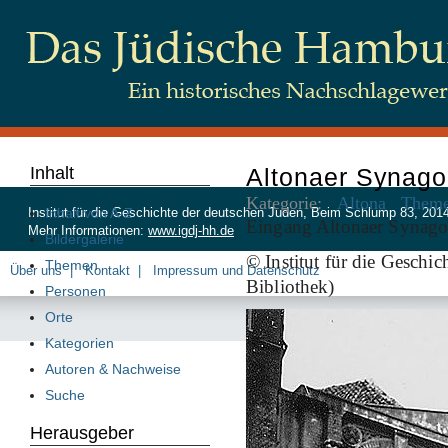
Inhalt
Altonaer Synag
Kategorie:
Altona
Theme
Inhalt von A-Z
Institut für die Geschichte der deutschen Juden, Beim Schlump 83, 20
Eingang Altonaer Synagog
Mehr Informationen:
www.igdj-hh.de
Bildergalerie
© Institut für die Geschi
Themen
Über uns
Kontakt
Impressum und Datenschutz
Bibliothek)
Personen
Orte
Kategorien
Autoren & Nachweise
Suche
Herausgeber