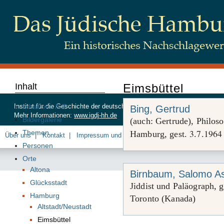
Inhalt
Eimsbüttel
Inhalt von A-Z
Institut für die Geschichte der deutschen Juden, Beim Schlump 83, 20
Bing, Gertrud
Mehr Informationen:
www.igdj-hh.de
Bildergalerie
(auch: Gertrude), Philoso
3
7
1964
Themen
Hamburg, gest.
.
.
Über uns
Kontakt
Impressum und Datenschutz
Personen
Orte
Altona
Birnbaum, Salomo A
Glücksstadt
Jiddist und Paläograph, 
Hamburg
Toronto (Kanada)
Altstadt/Neustadt
Eimsbüttel