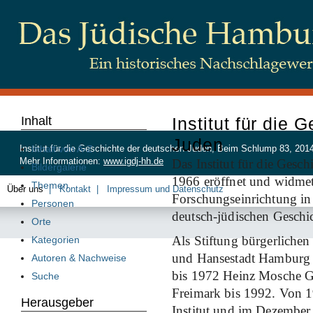
Inhalt
Institut für die
Juden
Inhalt von A-Z
Institut für die Geschichte der deutschen Juden, Beim Schlump 83, 20
Mehr Informationen:
www.igdj-hh.de
Das Institut für die Gesc
Bildergalerie
1966 eröffnet und widmete
Themen
Über uns
Kontakt
Impressum und Datenschutz
Forschungseinrichtung in 
Personen
deutsch-jüdischen Geschic
Orte
Als Stiftung bürgerlichen 
Kategorien
und Hansestadt Hamburg ge
Autoren & Nachweise
bis 1972 Heinz Mosche Gr
Suche
Freimark bis 1992. Von 1
Herausgeber
Institut und im Dezember