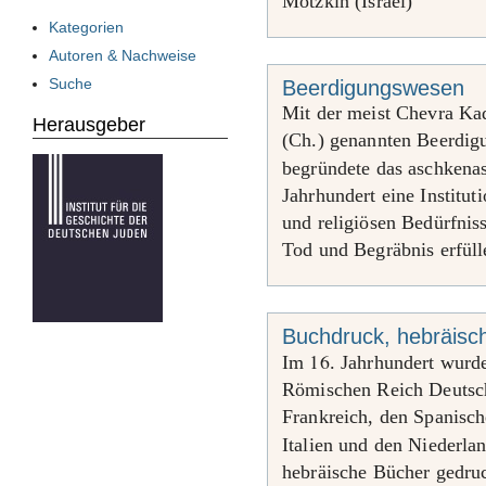
Motzkin (Israel)
Kategorien
Autoren & Nachweise
Suche
Beerdigungswesen
Mit der meist Chevra Ka
Herausgeber
(Ch.) genannten Beerdig
begründete das aschkena
Jahrhundert eine Instituti
und religiösen Bedürfnis
Tod und Begräbnis erfülle
Buchdruck, hebräisc
16
Im
. Jahrhundert wurd
Römischen Reich Deutsch
Frankreich, den Spanisc
Italien und den Niederla
hebräische Bücher gedru