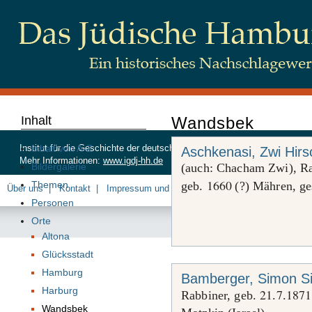
Inhalt
Wandsbek
Inhalt von A-Z
Institut für die Geschichte der deutschen Juden, Beim Schlump 83, 20
Aschkenasi, Zwi Hir
Mehr Informationen:
www.igdj-hh.de
Bildergalerie
(auch: Chacham Zwi), Ra
1660
Themen
geb.
(?) Mähren, ge
Über uns
Kontakt
Impressum und Datenschutz
Personen
Orte
Altona
Glücksstadt
Hamburg
Bamberger, Simon S
Harburg
21
7
1871
Rabbiner, geb.
.
.
Wandsbek