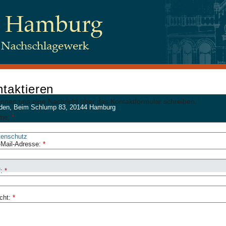
taktieren
önnen uns eine Nachricht über das Kontaktformular schreiben.
 Juden, Beim Schlump 83, 20144 Hamburg
ame:
*
tenschutz
-Mail-Adresse:
*
f:
*
cht:
*