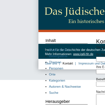
Inhalt
Kon
Sie k
Inhalt von A-Z
Institut für die Geschichte der deutschen
Mehr Informationen:
www.igdj-hh.de
Ihr N
Bildergalerie
Themen
Über uns
Kontakt
Impressum und Da
Ihre E
Personen
Orte
Betref
Kategorien
Autoren & Nachweise
Nachri
Suche
Herausgeber