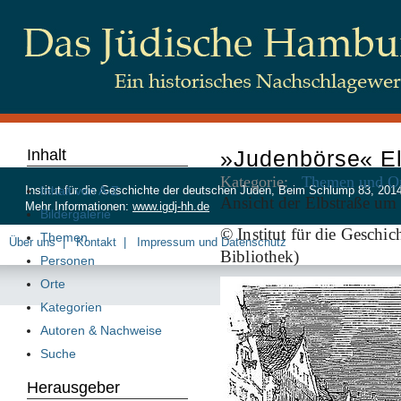
Inhalt
»Judenbörse« El
Kategorie:
Themen und Or
Inhalt von A-Z
Institut für die Geschichte der deutschen Juden, Beim Schlump 83, 20
Ansicht der Elbstraße um
Mehr Informationen:
www.igdj-hh.de
Bildergalerie
© Institut für die Geschi
Themen
Über uns
Kontakt
Impressum und Datenschutz
Bibliothek)
Personen
Orte
Kategorien
Autoren & Nachweise
Suche
Herausgeber