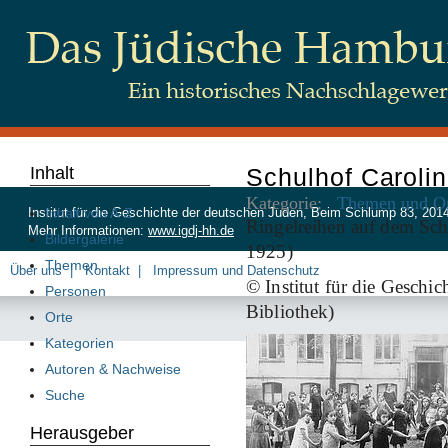
Inhalt
Schulhof Caroli
Kategorie:
Themen und Or
Inhalt von A-Z
Institut für die Geschichte der deutschen Juden, Beim Schlump 83, 20
Ringelreihen auf dem Sch
Mehr Informationen:
www.igdj-hh.de
Bildergalerie
1925)
Themen
Über uns
Kontakt
Impressum und Datenschutz
© Institut für die Geschi
Personen
Bibliothek)
Orte
Kategorien
Autoren & Nachweise
Suche
Herausgeber