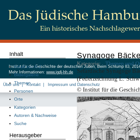
Inhalt
Synagoge Bäcke
Kategorie:
Themen und Or
Inhalt von A-Z
Institut für die Geschichte der deutschen Juden, Beim Schlump 83, 20
Sefardische Synagoge Bäc
Mehr Informationen:
www.igdj-hh.de
Bildergalerie
(Federzeichnung L. Schw
Themen
Über uns
Kontakt
Impressum und Datenschutz
© Institut für die Geschi
Personen
Orte
Kategorien
Autoren & Nachweise
Suche
Herausgeber