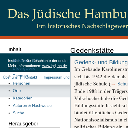
Inhalt
Gedenkstätte
Inhalt von A-Z
Institut für die Geschichte der deutschen Juden, Beim Schlump 83, 20
Gedenk- und Bildungs
Mehr Informationen:
www.igdj-hh.de
Bildergalerie
Im Gebäude Karolinenst
1942
Themen
sich bis
die damals 
Über uns
Kontakt
Impressum und Datenschutz
Personen
jüdische Schule (
→
Schu
1988
Orte
Ende
in der Träger
Volkshochschule die Ged
Kategorien
Bildungsstätte Israelitis
Autoren & Nachweise
bindet öffentliches Gede
Suche
Nationalsozialismus in e
Herausgeber
politischer Bildung ein, 