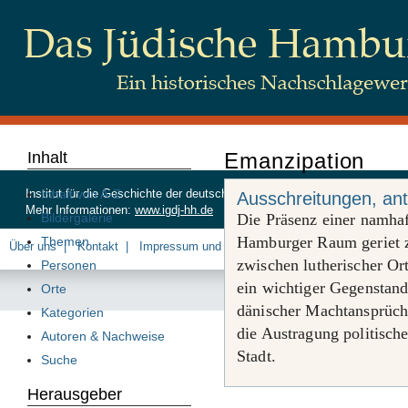
Inhalt
Emanzipation
Inhalt von A-Z
Institut für die Geschichte der deutschen Juden, Beim Schlump 83, 20
Ausschreitungen, ant
Mehr Informationen:
www.igdj-hh.de
Bildergalerie
Die Präsenz einer namha
Hamburger Raum geriet 
Themen
Über uns
Kontakt
Impressum und Datenschutz
zwischen lutherischer Or
Personen
ein wichtiger Gegenstand
Orte
dänischer Machtansprüche
Kategorien
die Austragung politische
Autoren & Nachweise
Stadt.
Suche
Herausgeber