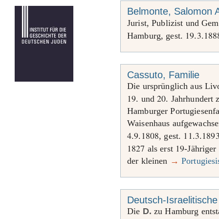
Belmonte, Salomon 
Jurist, Publizist und Ge
19
3
188
Hamburg, gest.
.
.
Cassuto, Familie
Die ursprünglich aus Li
19
20
. und
. Jahrhundert 
Hamburger Portugiesenfa
Waisenhaus aufgewachse
4
9
1808
11
3
189
.
.
, gest.
.
.
1827
19
als erst
-Jähriger
der kleinen
→
Portugies
Deutsch-Israelitisc
Die
D.
zu Hamburg entsta