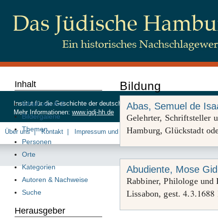
Inhalt
Bildung
Inhalt von A-Z
Institut für die Geschichte der deutschen Juden, Beim Schlump 83, 20
Abas, Semuel de Isa
Mehr Informationen:
www.igdj-hh.de
Bildergalerie
Gelehrter, Schriftstelle
Themen
Hamburg, Glückstadt od
Über uns
Kontakt
Impressum und Datenschutz
Personen
Orte
Kategorien
Abudiente, Mose Gi
Autoren & Nachweise
Rabbiner, Philologe und 
4
3
1688
Suche
Lissabon, gest.
.
.
Herausgeber