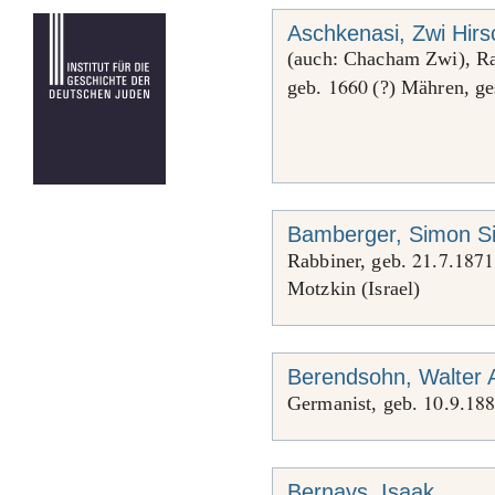
Aschkenasi, Zwi Hir
(auch: Chacham Zwi), Ra
1660
geb.
(?) Mähren, ge
Bamberger, Simon S
21
7
1871
Rabbiner, geb.
.
.
Motzkin (Israel)
Berendsohn, Walter 
10
9
18
Germanist, geb.
.
.
Bernays, Isaak