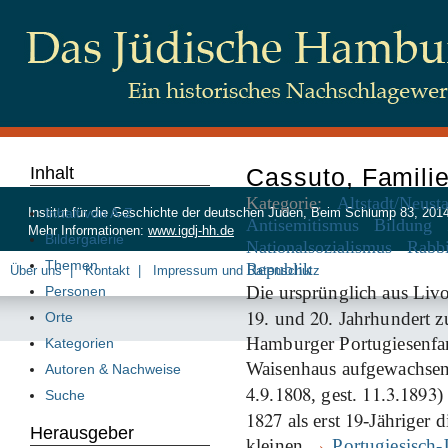
Inhalt
Cassuto, Famili
Kategorie:
Altstadt/Neust
Inhalt von A-Z
Institut für die Geschichte der deutschen Juden, Beim Schlump 83, 20
Antisemitismus
Bildung
Mehr Informationen:
www.igdj-hh.de
Bildergalerie
Nationalsozialismus
Rabb
Themen
Republik
Über uns
Kontakt
Impressum und Datenschutz
Die ursprünglich aus Li
Personen
19
20
. und
. Jahrhundert z
Orte
Hamburger Portugiesenfa
Kategorien
Waisenhaus aufgewachse
Autoren & Nachweise
4
9
1808
11
3
1893
.
.
, gest.
.
.
)
Suche
1827
19
als erst
-Jähriger d
Herausgeber
kleinen
→
Portugiesisch