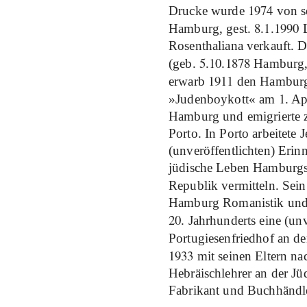
1974
Drucke wurde
von s
8
1
1990
Hamburg, gest.
.
.
L
Rosenthaliana verkauft. 
5
10
1878
(geb.
.
.
Hamburg,
1911
erwarb
den Hamburge
1
»Judenboykott« am
. Ap
Hamburg und emigrierte z
Porto. In Porto arbeitete
(unveröffentlichten) Erin
jüdische Leben Hamburgs 
Republik vermitteln. Sei
Hamburg Romanistik und b
20
. Jahrhunderts eine (un
Portugiesenfriedhof an de
1933
mit seinen Eltern nac
Hebräischlehrer an der Jü
Fabrikant und Buchhändle