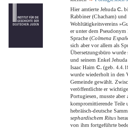
Hier amtierte Jehuda
C.
bi
Rabbiner (Chacham) und a
Wohltätigkeitsvereins »
er unter dem Pseudonym L
Sprache (
Colmena Españ
sich aber vor allem als S
Übersetzungsbüro wurde 
und seinem Enkel Jehud
4
4
1
Isaac Haim
C.
(geb.
.
.
wurde wiederholt in den 
Gemeinde gewählt. Zwis
veröffentlichte er wichti
Portugiesen, musste aber
kompromittierende Teile u
hebräisch-deutsche Sam
sephardischem Ritus
herau
von ihm fortgeführte bed