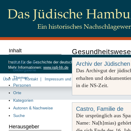
Inhalt
Gesundheitswes
Inhalt von A-Z
Institut für die Geschichte der deutschen Juden, Beim Schlump 83, 20
Archiv der Jüdische
Mehr Informationen:
www.igdj-hh.de
Bildergalerie
Das Archivgut der jüdis
Themen
erhalten und dokumentie
Über uns
Kontakt
Impressum und Datenschutz
in die NS-Zeit.
Personen
Orte
Kategorien
Autoren & Nachweise
Castro, Familie de
Die ursprünglich aus Sp
Suche
Name: Na[h]mias) gehörte
Herausgeber
16
die sich Ende des
. Ja