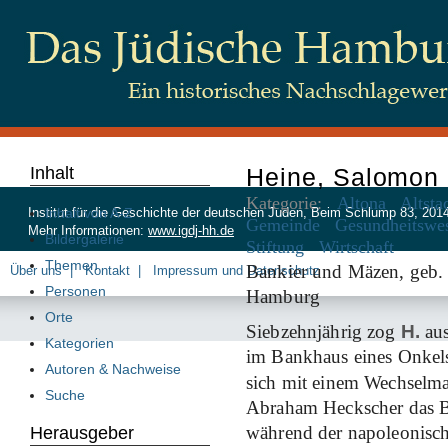
Inhalt
Heine, Salomon
Kategorie:
Altona
Altsta
Inhalt von A-Z
Institut für die Geschichte der deutschen Juden, Beim Schlump 83, 20
Gemeinde
Gesundheitswe
Mehr Informationen:
www.igdj-hh.de
Bildergalerie
Stiftung
Wirtschaft
Themen
Bankier und Mäzen, geb
Über uns
Kontakt
Impressum und Datenschutz
Personen
Hamburg
Orte
Siebzehnjährig zog
H.
aus
Kategorien
im Bankhaus eines Onkels 
Autoren & Nachweise
sich mit einem Wechselm
Suche
Abraham Heckscher das B
während der napoleonisc
Herausgeber