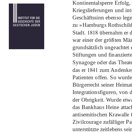
Kontinentalsperre Erfolg,
Kriegslieferungen und in
Geschäftssinn ebenso lege
zu »Hamburgs Rothschild«
1818
Stadt.
übernahm er d
war einer der größten Mä
grundsätzlich ungeachtet 
Stiftungen und finanziert
Synagoge oder das Theat
1841
das er
zum Andenken a
Patienten offen. So wurde
Bürgerrecht seiner Heimatst
Integrationsfiguren, von
der Obrigkeit. Wurde et
das Bankhaus Heine attack
antisemitischen Krawalle f
Zivilcourage zufälliger P
unterstützte zeitlebens se