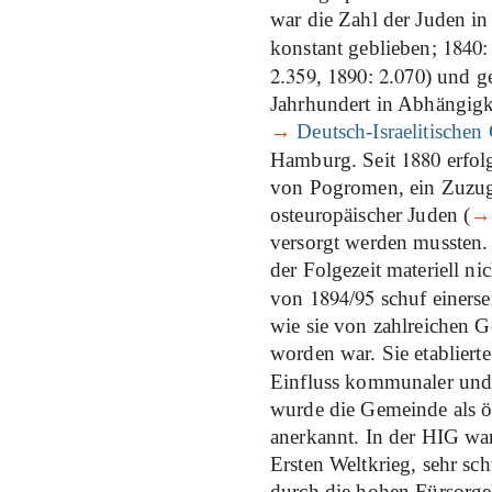
war die Zahl der Juden in
1840
konstant geblieben;
2
359
1890
2
070
.
,
:
.
) und g
Jahrhundert in Abhängigk
→
Deutsch-Israelitische
1880
Hamburg. Seit
erfolg
von Pogromen, ein Zuzu
osteuropäischer Juden (
→
versorgt werden mussten.
der Folgezeit materiell n
1894
95
von
/
schuf einers
wie sie von zahlreichen 
worden war. Sie etabliert
Einfluss kommunaler und s
wurde die Gemeinde als öf
anerkannt. In der HIG wa
Ersten Weltkrieg, sehr sch
durch die hohen Fürsorge