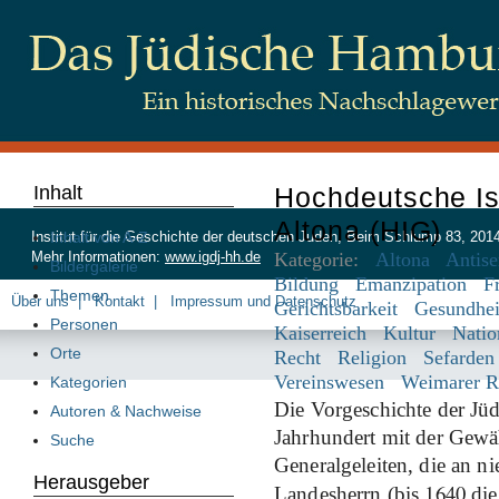
Inhalt
Hochdeutsche Is
Altona (HIG)
Inhalt von A-Z
Institut für die Geschichte der deutschen Juden, Beim Schlump 83, 20
Kategorie:
Altona
Antis
Mehr Informationen:
www.igdj-hh.de
Bildergalerie
Bildung
Emanzipation
F
Themen
Über uns
Kontakt
Impressum und Datenschutz
Gerichtsbarkeit
Gesundhei
Personen
Kaiserreich
Kultur
Natio
Orte
Recht
Religion
Sefarden
Vereinswesen
Weimarer R
Kategorien
Die Vorgeschichte der J
Autoren & Nachweise
Jahrhundert mit der Gewäh
Suche
Generalgeleiten, die an n
Herausgeber
1640
Landesherrn (bis
die