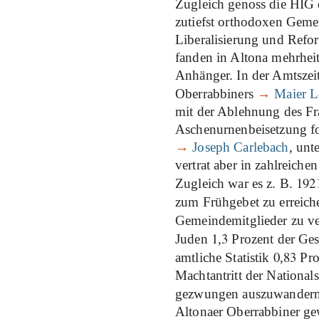
Zugleich genoss die HIG 
zutiefst orthodoxen Geme
Liberalisierung und Ref
fanden in Altona mehrheit
Anhänger. In der Amtszei
Oberrabbiners
→
Maier L
mit der Ablehnung des F
Aschenurnenbeisetzung fo
→
Joseph Carlebach
, unt
vertrat aber in zahlreiche
192
Zugleich war es z. B.
zum Frühgebet zu erreiche
Gemeindemitglieder zu 
1
3
Juden
,
Prozent der Ge
0
83
amtliche Statistik
,
Pro
Machtantritt der Nationals
gezwungen auszuwander
Altonaer Oberrabbiner gew