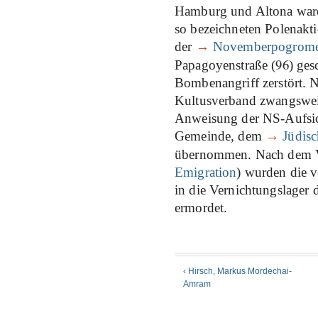
Hamburg und Altona war
so bezeichneten Polenakt
der
→
Novemberpogrom
96
Papagoyenstraße (
) ges
Bombenangriff zerstört.
Kultusverband zwangsweis
Anweisung der NS-Aufsi
Gemeinde, dem
→
Jüdis
übernommen. Nach dem 
Emigration
) wurden die v
in die Vernichtungslager d
ermordet.
‹ Hirsch, Markus Mordechai-
Amram