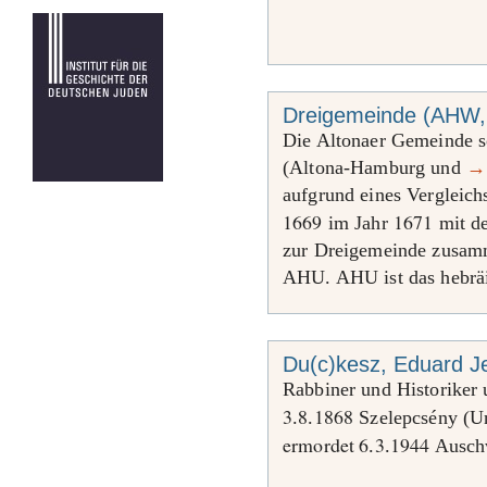
Dreigemeinde (AHW,
Die Altonaer Gemeinde 
(Altona-Hamburg und
→
aufgrund eines Vergleich
1669
1671
im Jahr
mit d
zur Dreigemeinde zusamm
AHU. AHU ist das hebrä
Du(c)kesz, Eduard J
Rabbiner und Historiker
3
8
1868
.
.
Szelepcsény (Un
ermordet 6
3
1944
.
.
Ausch