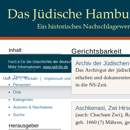
Inhalt
Gerichtsbarkeit
Inhalt von A-Z
Institut für die Geschichte der deutschen Juden, Beim Schlump 83, 20
Archiv der Jüdische
Mehr Informationen:
www.igdj-hh.de
Bildergalerie
Das Archivgut der jüdis
Themen
erhalten und dokumentie
Über uns
Kontakt
Impressum und Datenschutz
in die NS-Zeit.
Personen
Orte
Kategorien
Autoren & Nachweise
Aschkenasi, Zwi Hir
(auch: Chacham Zwi), Ra
Suche
1660
geb.
(?) Mähren, ge
Herausgeber