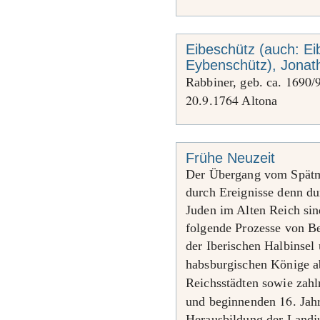
Eibeschütz (auch: Ei
Eybenschütz), Jonat
1690
Rabbiner, geb. ca.
/
20
9
1764
.
.
Altona
Frühe Neuzeit
Der Übergang vom Spätmit
durch Ereignisse denn du
Juden im Alten Reich sin
folgende Prozesse von B
der Iberischen Halbinsel 
habsburgischen Könige 
Reichsstädten sowie zahl
16
und beginnenden
. Ja
Herausbildung der Landju