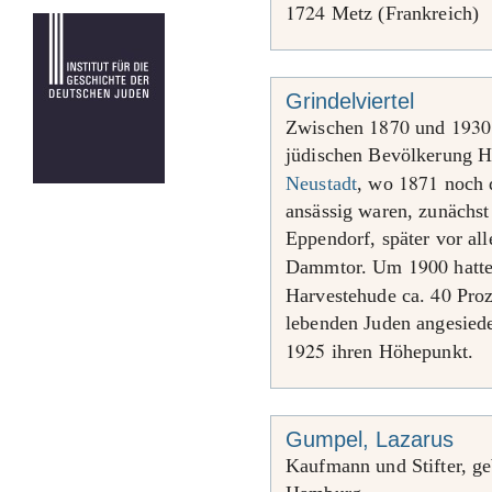
1724
Metz (Frankreich)
Grindelviertel
1870
1930
Zwischen
und
jüdischen Bevölkerung H
1871
Neustadt
, wo
noch d
ansässig waren, zunächs
Eppendorf, später vor al
1900
Dammtor. Um
hatte
40
Harvestehude ca.
Proz
lebenden Juden angesiedel
1925
ihren Höhepunkt.
Gumpel, Lazarus
Kaufmann und Stifter, g