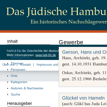
Inhalt
Gewerbe
Inhalt von A-Z
Institut für die Geschichte der deutschen Juden, Beim Schlump 83, 20
Gerson, Hans und O
Mehr Informationen:
www.igdj-hh.de
19
Bildergalerie
Hans, Architekt, geb.
.
14
10
1931
Themen
gest.
.
.
Hambur
Über uns
Kontakt
Impressum und Datenschutz
Personen
11
Oskar, Architekt, geb.
Orte
25
12
1966
gest.
.
.
Berkele
Kategorien
Autoren & Nachweise
Suche
Glückel von Hameln
Herausgeber
(auch: Glikl bas Juda Le