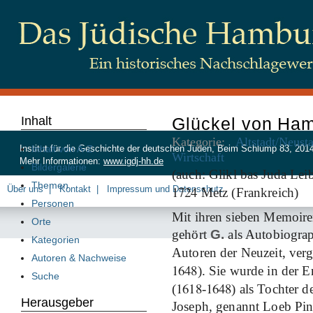
Inhalt
Glückel von Ha
Kategorie:
Altstadt/Neust
Inhalt von A-Z
Institut für die Geschichte der deutschen Juden, Beim Schlump 83, 20
Wirtschaft
Mehr Informationen:
www.igdj-hh.de
Bildergalerie
(auch: Glikl bas Juda Lei
Themen
1724
Über uns
Kontakt
Impressum und Datenschutz
Metz (Frankreich)
Personen
Mit ihren sieben Memoire
Orte
gehört
G.
als Autobiograp
Kategorien
Autoren der Neuzeit, ver
Autoren & Nachweise
1648
). Sie wurde in der 
Suche
1618
1648
(
-
) als Tochter 
Herausgeber
Joseph, genannt Loeb Pink