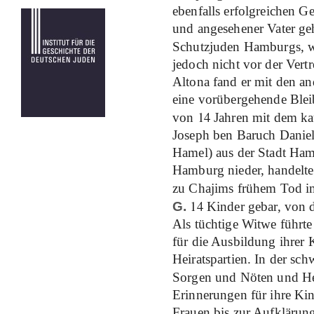
ebenfalls erfolgreichen G
und angesehener Vater geh
Schutzjuden Hamburgs, wa
jedoch nicht vor der Vert
Altona fand er mit den 
eine vorübergehende Ble
14
von
Jahren mit dem ka
Joseph ben Baruch Daniel
Hamel) aus der Stadt Hamel
Hamburg nieder, handelte 
zu Chajims frühem Tod i
14
G.
Kinder gebar, von
Als tüchtige Witwe führt
für die Ausbildung ihrer
Heiratspartien. In der sc
Sorgen und Nöten und He
Erinnerungen für ihre Kin
Frauen bis zur Aufklärung