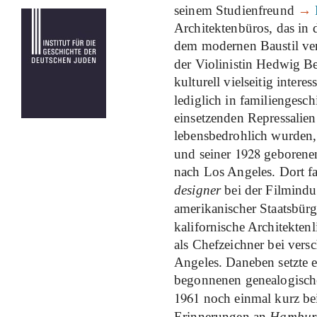
seinem Studienfreund
→
Architektenbüros, das in 
dem modernen Baustil verp
der Violinistin Hedwig Be
kulturell vielseitig intere
lediglich in familiengesch
einsetzenden Repressalien
lebensbedrohlich wurden, 
1928
und seiner
geborene
nach Los Angeles. Dort f
designer
bei der Filmind
amerikanischer Staatsbü
kalifornische Architektenl
als Chefzeichner bei vers
Angeles. Daneben setzte e
begonnenen genealogische
1961
noch einmal kurz bei
Erinnerungen an
Hamburg