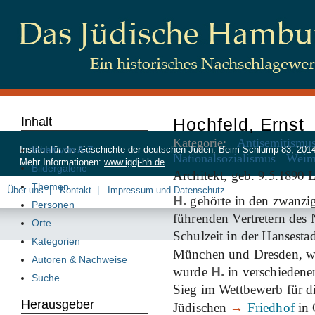
Inhalt
Hochfeld, Ernst
Kategorie:
Antisemitismu
Inhalt von A-Z
Institut für die Geschichte der deutschen Juden, Beim Schlump 83, 20
Nationalsozialismus
Weim
Mehr Informationen:
www.igdj-hh.de
Bildergalerie
9
5
1890
Architekt, geb.
.
.
L
Themen
Über uns
Kontakt
Impressum und Datenschutz
H.
gehörte in den zwanzi
Personen
führenden Vertretern des
Orte
Schulzeit in der Hansestad
Kategorien
München und Dresden, w
Autoren & Nachweise
wurde
H.
in verschiedene
Suche
Sieg im Wettbewerb für d
Herausgeber
Jüdischen
→
Friedhof
in 