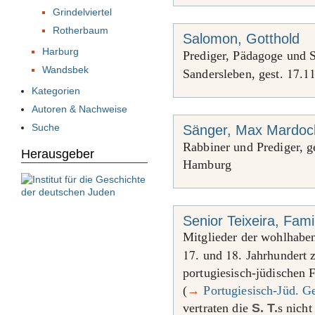
Grindelviertel
Rotherbaum
Salomon, Gotthold
Harburg
Prediger, Pädagoge und Sc
Wandsbek
17
1
Sandersleben, gest.
.
Kategorien
Autoren & Nachweise
Suche
Sänger, Max Mardoc
Rabbiner und Prediger, 
Herausgeber
Hamburg
Senior Teixeira, Fami
Mitglieder der wohlhab
17
18
. und
. Jahrhundert 
portugiesisch-jüdischen
(
→
Portugiesisch-Jüd. 
vertraten die
S.
T.
s nicht