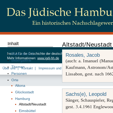
Inhalt
Altstadt/Neustadt
Inhalt von A-Z
Institut für die Geschichte der deutschen Juden, Beim Schlump 83, 20
Rosales, Jacob
Mehr Informationen:
www.igdj-hh.de
Bildergalerie
(auch: a. Imanuel (Manue
Themen
Kaufmann, Astronom/Astro
Über uns
Kontakt
Impressum und Datenschutz
166
Personen
Lissabon, gest. nach
Orte
Altona
Glücksstadt
Sachs(e), Leopold
Hamburg
Sänger, Schauspieler, Re
Altstadt/Neustadt
3
4
1961
gest.
.
.
Englewood 
Eimsbüttel