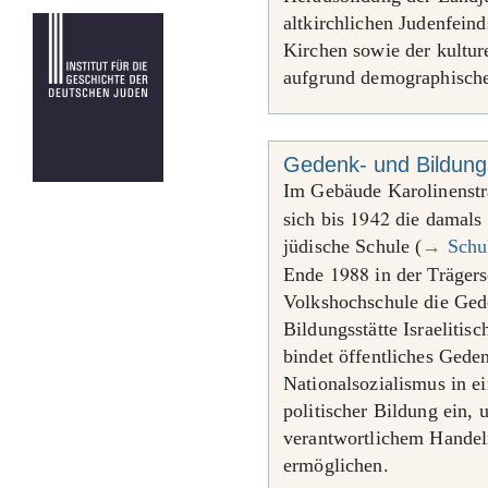
altkirchlichen Judenfein
Kirchen sowie der kultur
aufgrund demographische
Gedenk- und Bildungs
Im Gebäude Karolinenst
1942
sich bis
die damals 
jüdische Schule (
→
Schu
1988
Ende
in der Träger
Volkshochschule die Ged
Bildungsstätte Israelitis
bindet öffentliches Gede
Nationalsozialismus in e
politischer Bildung ein, 
verantwortlichem Handel
ermöglichen.