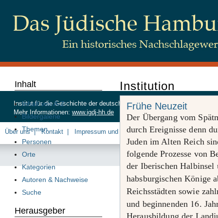
Inhalt
Institution
Inhalt von A-Z
Institut für die Geschichte der deutschen Juden, Beim Schlump 83, 20
Frühe Neuzeit
Mehr Informationen:
www.igdj-hh.de
Bildergalerie
Der Übergang vom Spätmit
durch Ereignisse denn du
Themen
Über uns
Kontakt
Impressum und Datenschutz
Juden im Alten Reich sin
Personen
folgende Prozesse von B
Orte
der Iberischen Halbinsel 
Kategorien
habsburgischen Könige 
Autoren & Nachweise
Reichsstädten sowie zahl
Suche
16
und beginnenden
. Ja
Herausgeber
Herausbildung der Landju