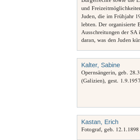
Bürgerrechte sowie die E
und Freizeitmöglichkeit
1
Juden, die im Frühjahr
lebten. Der organisierte
Ausschreitungen der SA i
daran, was den Juden kün
Kalter, Sabine
28
3
Opernsängerin, geb.
.
1
9
195
(Galizien), gest.
.
.
Kastan, Erich
12
1
1898
Fotograf, geb.
.
.