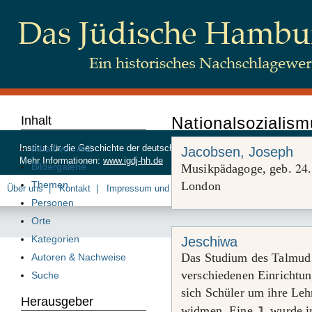
Inhalt
Nationalsozialis
Inhalt von A-Z
Institut für die Geschichte der deutschen Juden, Beim Schlump 83, 20
Jacobsen, Joseph
Mehr Informationen:
www.igdj-hh.de
24
Bildergalerie
Musikpädagoge, geb.
.
Themen
London
Über uns
Kontakt
Impressum und Datenschutz
Personen
Orte
Kategorien
Jeschiwa
Das Studium des Talmud 
Autoren & Nachweise
verschiedenen Einrichtun
Suche
sich Schüler um ihre Leh
Herausgeber
widmen. Eine
J.
wurde i