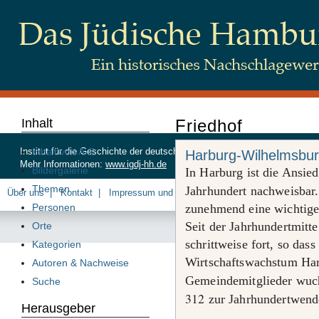
Inhalt
Friedhof
Inhalt von A-Z
Institut für die Geschichte der deutschen Juden, Beim Schlump 83, 20
Harburg-Wilhelmsbu
Mehr Informationen:
www.igdj-hh.de
Bildergalerie
In Harburg ist die Ansie
Themen
Jahrhundert nachweisbar
Über uns
Kontakt
Impressum und Datenschutz
Personen
zunehmend eine wichtige 
Seit der Jahrhundertmitt
Orte
schrittweise fort, so das
Kategorien
Wirtschaftswachstum Har
Autoren & Nachweise
Gemeindemitglieder wuc
Suche
312
zur Jahrhundertwend
Herausgeber