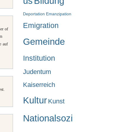
us
Bildung
Deportation
Emanzipation
Emigration
er of
em
Gemeinde
e auf
Institution
Judentum
Kaiserreich
st.
Kultur
Kunst
Nationalsozi