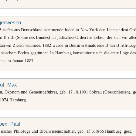
genwesen
3
riefen aus Deutschland stammende Juden in New York den Independent Ord
i B’rith (Söhne des Bundes) als jüdischen Orden ins Leben, der sich vor all
1882
itativen Zielen widmete.
wurde in Berlin erstmals eine B´nai B´rith-Log
opäischem Boden gegründet. In Hamburg konstituierte sich die erste Loge des
1887
ens im Januar
.
ut, Max
17
10
1901
ist, Ökonom und Gemeindeführer, geb.
.
.
Sohrau (Oberschlesien), ge
1974
Hamburg
ben, Paul
15
3
1866
sischer Philologe und Bibelwissenschaftler, geb.
.
.
Hamburg, gest.