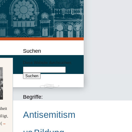
Suchen
Diese Website durchsuchen:
Begriffe:
iheit
Antisemitism
ligt,
 (
→