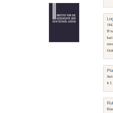
Lo
184
B’na
kar
eur
Ord
Pla
Jur
8
3
.
.
Ru
Klas