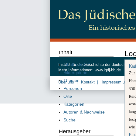
Inhalt
Lo
Inhalt von A-Z
Institut für die Geschichte der deutschen
Kai
Mehr Informationen:
www.igdj-hh.de
Bildergalerie
Zur
Themen
Ham
Über uns
Kontakt
Impressum und Da
350
Personen
Orte
Rei
wor
Kategorien
lan
Autoren & Nachweise
fest
Suche
wie
Herausgeber
Ema