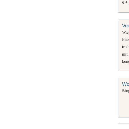
9
5
.
.
Ve
Wie 
Ents
trad
mit
kons
Wo
Sän