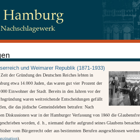
gen
 Juden, Beim Schlump 83, 20144 Hamburg
serreich und Weimarer Republik (1871-1933)
 Zeit der Gründung des Deutschen Reiches lebten in
14
000
burg etwa
.
Juden, das waren gut vier Prozent der
tenschutz
000
.
Einwohner der Stadt. Bereits in den Jahren vor der
chsgründung waren weitreichende Entscheidungen gefällt
den, die das jüdische Gemeindeleben betrafen: Nach
1860
gen Diskussionen war in der Hamburger Verfassung von
die Glaubensfre
geschrieben worden, d. h., niemand durfte aufgrund seines Glaubens benachtei
 bisher vom Bürgerrecht oder aus bestimmten Berufen ausgeschlossen werden
nzipation
).