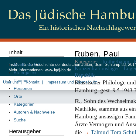
Inhalt
Ruben, Paul
Kategorie:
Rotherbaum
Inhalt von A-Z
Institut für die Geschichte der deutschen Juden, Beim Schlump 83, 20
Konzentrationslager
Loge
Mehr Informationen:
www.igdj-hh.de
Bildergalerie
Republik
Themen
Klassischer Philologe und
Über uns
Kontakt
Impressum und Datenschutz
Personen
9
5
1943
Hamburg, gest.
.
.
H
Orte
R.
, Sohn des Wechselmak
Kategorien
Mathilde, stammte aus eine
Autoren & Nachweise
Hamburg ansässigen Famil
Suche
Ärzte Vermögen und Anseh
Herausgeber
die
→
Talmud Tora Schu