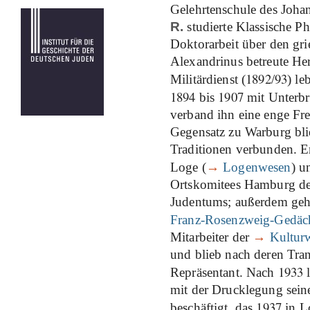
Gelehrtenschule des Joh
R.
studierte Klassische Ph
Doktorarbeit über den gr
Alexandrinus betreute H
1892
93
Militärdienst (
/
) le
1894
1907
bis
mit Unterbr
verband ihn eine enge Fr
Gegensatz zu Warburg bl
Traditionen verbunden. Er
Loge (
→
Logenwesen
) u
Ortskomitees Hamburg der
Judentums; außerdem geh
Franz-Rosenzweig-Gedäch
Mitarbeiter der
→
Kulturw
und blieb nach deren Tra
1933
Repräsentant. Nach
l
mit der Drucklegung sein
1937
beschäftigt, das
in L