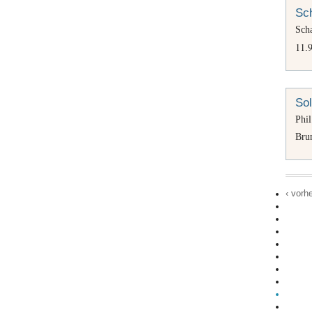
Sch
Sch
11
.
Sol
Phi
Bru
‹ vorh