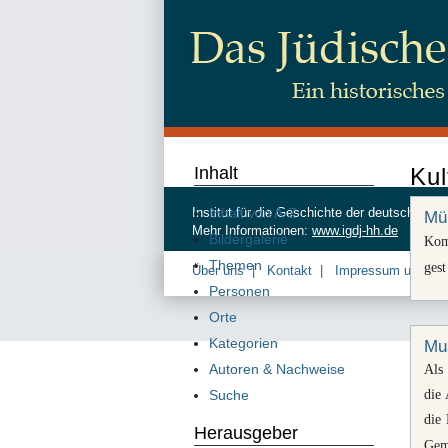
Inhalt
Kul
Inhalt von A-Z
Institut für die Geschichte der deutschen
Mü
Mehr Informationen:
www.igdj-hh.de
Bildergalerie
Kom
Themen
ges
Über uns
Kontakt
Impressum und Da
Personen
Orte
Kategorien
Mu
Autoren & Nachweise
Als
die 
Suche
die
Herausgeber
Gem