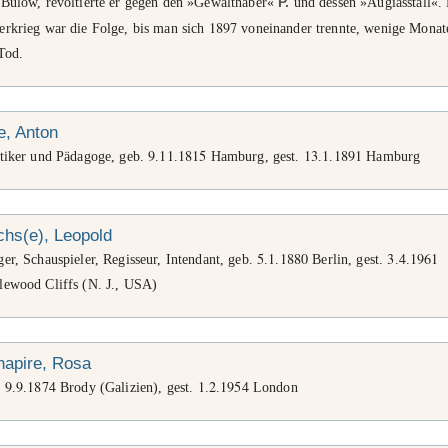
 Bülow, revoltierte er gegen den »Gewalthaber«
P.
und dessen »Augiasstall«.
1897
erkrieg war die Folge, bis man sich
voneinander trennte, wenige Monat
Tod.
e, Anton
9
11
1815
13
1
1891
itiker und Pädagoge, geb.
.
.
Hamburg, gest.
.
.
Hamburg
hs(e), Leopold
5
1
1880
3
4
1961
er, Schauspieler, Regisseur, Intendant, geb.
.
.
Berlin, gest.
.
.
lewood Cliffs (N. J., USA)
hapire, Rosa
9
9
1874
1
2
1954
.
.
.
Brody (Galizien), gest.
.
.
London