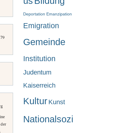
us
Bildung
Deportation
Emanzipation
Emigration
879
Gemeinde
Institution
Judentum
Kaiserreich
Kultur
Kunst
rg
Nationalsozi
ine
 der
s