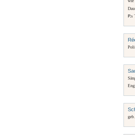
wie
Dau
P.
s 
Ré
Pol
Sac
Säng
Eng
Sc
geb