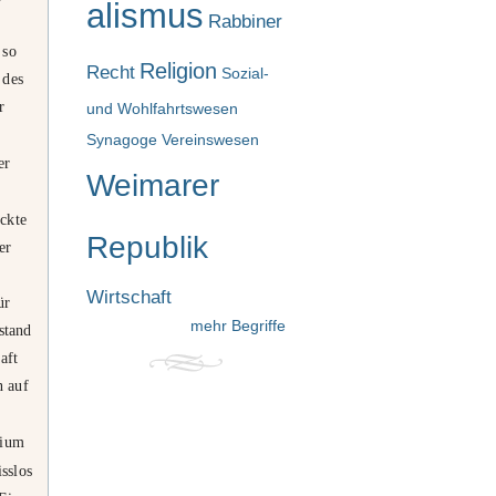
alismus
Rabbiner
 so
Religion
Recht
Sozial-
 des
r
und Wohlfahrtswesen
Synagoge
Vereinswesen
er
Weimarer
ckte
Republik
er
Wirtschaft
ür
mehr Begriffe
stand
aft
n auf
rium
sslos