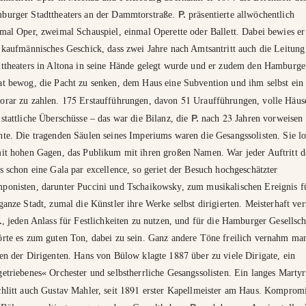
burger Stadttheaters an der Dammtorstraße.
P.
präsentierte allwöchentlich
mal Oper, zweimal Schauspiel, einmal Operette oder Ballett. Dabei bewies er
 kaufmännisches Geschick, dass zwei Jahre nach Amtsantritt auch die Leitung
dttheaters in Altona in seine Hände gelegt wurde und er zudem den Hamburge
at bewog, die Pacht zu senken, dem Haus eine Subvention und ihm selbst ein
175
51
orar zu zahlen.
Erstaufführungen, davon
Uraufführungen, volle Häus
23
stattliche Überschüsse – das war die Bilanz, die
P.
nach
Jahren vorweisen
te. Die tragenden Säulen seines Imperiums waren die Gesangssolisten. Sie lo
t hohen Gagen, das Publikum mit ihren großen Namen. War jeder Auftritt d
s schon eine Gala par excellence, so geriet der Besuch hochgeschätzter
ponisten, darunter Puccini und Tschaikowsky, zum musikalischen Ereignis f
ganze Stadt, zumal die Künstler ihre Werke selbst dirigierten. Meisterhaft ver
.
, jeden Anlass für Festlichkeiten zu nutzen, und für die Hamburger Gesellsch
örte es zum guten Ton, dabei zu sein. Ganz andere Töne freilich vernahm ma
1887
ten der Dirigenten. Hans von Bülow klagte
über zu viele Dirigate, ein
etriebenes« Orchester und selbstherrliche Gesangssolisten. Ein langes Marty
1891
hlitt auch Gustav Mahler, seit
erster Kapellmeister am Haus. Kompromi