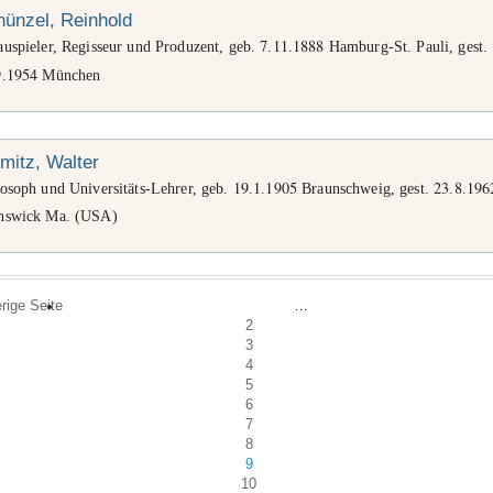
ünzel, Reinhold
7
11
1888
auspieler, Regisseur und Produzent, geb.
.
.
Hamburg-St. Pauli, gest.
9
1954
.
München
mitz, Walter
19
1
1905
23
8
196
losoph und Universitäts-Lehrer, geb.
.
.
Braunschweig, gest.
.
.
nswick Ma. (USA)
erige Seite
…
2
3
4
5
6
7
8
9
10