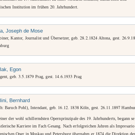
20
ischen Institution im frühen
. Jahrhundert.
za, Joseph de Mose
28
2
1824
26
9
1
iner, Kantor, Journalist und Übersetzer, geb.
.
.
Altona, gest.
.
.
burg
lak, Egon
3
5
1879
14
6
1933
igent, geb.
.
.
Prag, gest.
.
.
Prag
lini, Bernhard
16
12
1838
26
11
1897
ch: Baruch Pohl), Intendant, geb.
.
.
Köln, gest.
.
.
Hambu
19
einer der wohl schillerndsten Opernprinzipale des
. Jahrhunderts, begann se
tlerische Karriere im Fach Gesang. Nach erfolgreichen Jahren als Impresario
1874
lienischen Oper in Moskau und Petersburg übernahm er
die Direktion de