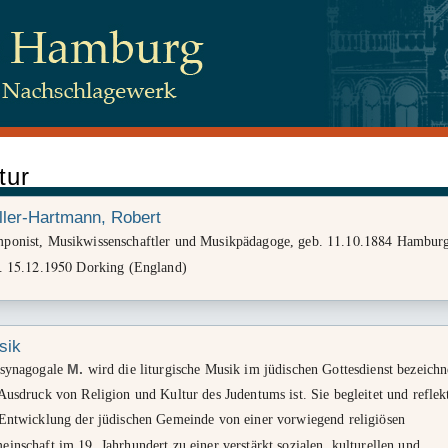
tur
 Juden, Beim Schlump 83, 20144 Hamburg
ller-Hartmann, Robert
11
10
1884
ponist, Musikwissenschaftler und Musikpädagoge, geb.
.
.
Hamburg
15
12
1950
t.
.
.
Dorking (England)
tenschutz
sik
 synagogale
M.
wird die liturgische Musik im jüdischen Gottesdienst bezeichn
Ausdruck von Religion und Kultur des Judentums ist. Sie begleitet und reflekt
 Entwicklung der jüdischen Gemeinde von einer vorwiegend religiösen
19
einschaft im
. Jahrhundert zu einer verstärkt sozialen, kulturellen und