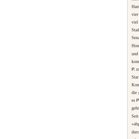
Ham
vier
viel
Sta
Sen
Hon
und 
konn
P.
mi
Star
Kom
die 
es
P
geh
Sei
»abg
durc