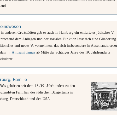
band.
reinswesen
in anderen Großstädten gab es auch in Hamburg ein entfaltetes jüdisches
V
.
prechend dem Anliegen und der sozialen Funktion lässt sich eine Gliederung 
itionelles und neues
V
. vornehmen, das sich insbesondere in Auseinandersetz
19
 dem
→
Antisemitismus
ab Mitte der achtziger Jahre des
. Jahrhunderts
tituierte.
burg, Familie
18
19
e
W.
s gehörten seit dem
./
. Jahrhundert zu den
eutendsten Familien des jüdischen Bürgertums in
burg, Deutschland und den USA.