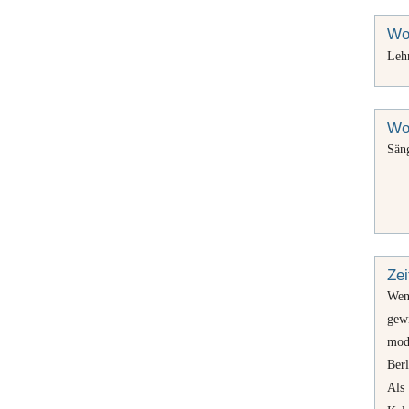
Woh
Lehr
Wo
Sän
Ze
Wen
gewi
mod
Berl
Als 