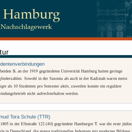
tur
 Juden, Beim Schlump 83, 20144 Hamburg
udentenverbindungen
1919
 beiden
S.
an der
gegründeten Universität Hamburg hatten geringe
gliederzahlen. Sowohl in der Saxonia als auch in der Kadimah waren meist
tenschutz
10
iger als
Studenten pro Semester aktiv, zuweilen konnte ein regulärer
indungsbetrieb nicht aufrechterhalten werden.
lmud Tora Schule (TTR)
1805
122
40
e
in der Elbstraße
(
) gegründete Hamburger
T.
war die erste jüdis
le in Deutschland, die streng traditionelles Judentum mit moderner Bildung