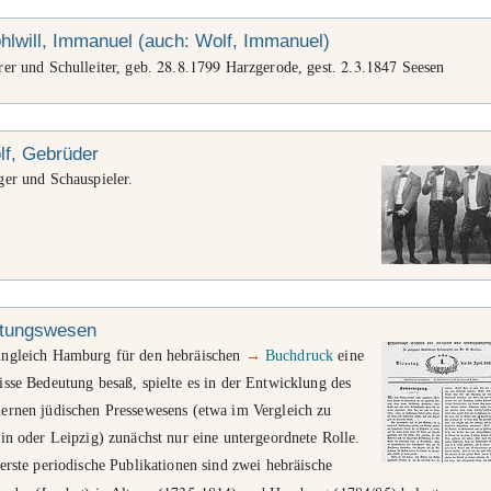
lwill, Immanuel (auch: Wolf, Immanuel)
28
8
1799
2
3
1847
er und Schulleiter, geb.
.
.
Harzgerode, gest.
.
.
Seesen
lf, Gebrüder
ger und Schauspieler.
itungswesen
ngleich Hamburg für den hebräischen
→
Buchdruck
eine
sse Bedeutung besaß, spielte es in der Entwicklung des
ernen jüdischen Pressewesens (etwa im Vergleich zu
in oder Leipzig) zunächst nur eine untergeordnete Rolle.
erste periodische Publikationen sind zwei hebräische