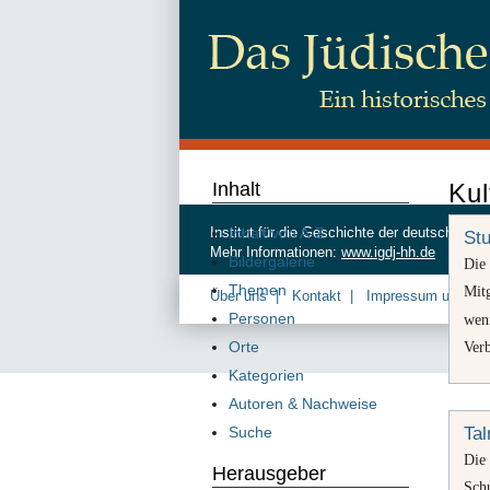
Inhalt
Kul
Inhalt von A-Z
Institut für die Geschichte der deutschen
St
Mehr Informationen:
www.igdj-hh.de
Bildergalerie
Die
Themen
Mit
Über uns
Kontakt
Impressum und Da
Personen
wen
Orte
Verb
Kategorien
Autoren & Nachweise
Suche
Ta
Di
Herausgeber
Schu