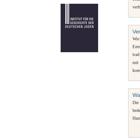
ver
Ve
Wie 
Ents
trad
mit
kons
War
Di
bed
Ham