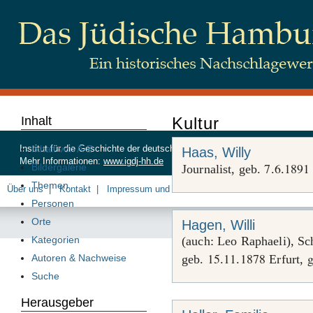
Inhalt
Kultur
Inhalt von A-Z
Institut für die Geschichte der deutschen Juden, Beim Schlump 83, 20
Haas, Willy
Mehr Informationen:
www.igdj-hh.de
7
6
1891
Bildergalerie
Journalist, geb.
.
.
Themen
Über uns
Kontakt
Impressum und Datenschutz
Personen
Orte
Hagen, Willi
Kategorien
(auch: Leo Raphaeli), Sch
15
11
1878
g
Autoren & Nachweise
geb.
.
.
Erfurt,
Suche
Herausgeber