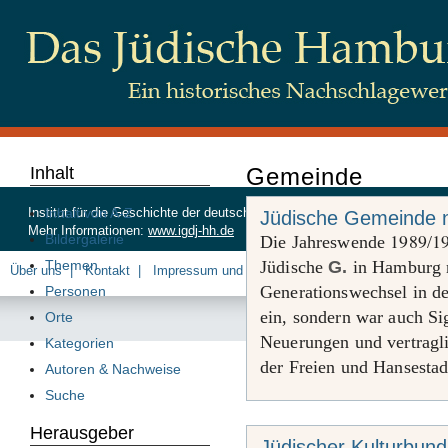
Inhalt
Gemeinde
Inhalt von A-Z
Institut für die Geschichte der deutschen Juden, Beim Schlump 83, 20
Jüdische Gemeinde 
Mehr Informationen:
www.igdj-hh.de
1989
1
Bildergalerie
Die Jahreswende
/
Themen
Jüdische
G.
in Hamburg n
Über uns
Kontakt
Impressum und Datenschutz
Generationswechsel in 
Personen
ein, sondern war auch Si
Orte
Neuerungen und vertragl
Kategorien
der Freien und Hansesta
Autoren & Nachweise
Suche
Herausgeber
Jüdischer Kulturbun