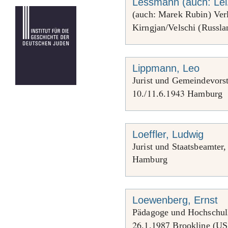
Lessmann (auch: Le
(auch: Marek Rubin) Verl
Kirngjan/Velschi (Russla
Lippmann, Leo
Jurist und Gemeindevors
10
11
6
1943
./
.
.
Hamburg
Loeffler, Ludwig
Jurist und Staatsbeamter
Hamburg
Loewenberg, Ernst
Pädagoge und Hochschull
26
1
1987
.
.
Brookline (U