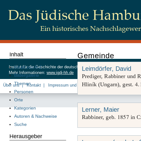
Inhalt
Gemeinde
Inhalt von A-Z
Institut für die Geschichte der deutschen Juden, Beim Schlump 83, 20
Leimdörfer, David
Mehr Informationen:
www.igdj-hh.de
Bildergalerie
Prediger, Rabbiner und R
4
Themen
Hliník (Ungarn), gest.
.
Über uns
Kontakt
Impressum und Datenschutz
Personen
Orte
Kategorien
Lerner, Maier
1857
Autoren & Nachweise
Rabbiner, geb.
in C
Suche
Herausgeber