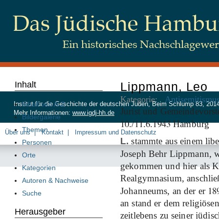
Inhalt
Lippmann, Leo
Kategorie:
Antisemitismu
Inhalt von A-Z
Institut für die Geschichte der deutschen Juden, Beim Schlump 83, 20
Jurist und Gemeindevorst
Mehr Informationen:
www.igdj-hh.de
Bildergalerie
10
11
6
1943
./
.
.
Hamburg
Themen
Über uns
Kontakt
Impressum und Datenschutz
L.
stammte aus einem liber
Personen
Joseph Behr Lippmann, 
Orte
gekommen und hier als K
Kategorien
Realgymnasium, anschließ
Autoren & Nachweise
18
Johanneums, an der er
Suche
an stand er dem religiöse
Herausgeber
zeitlebens zu seiner jüdi