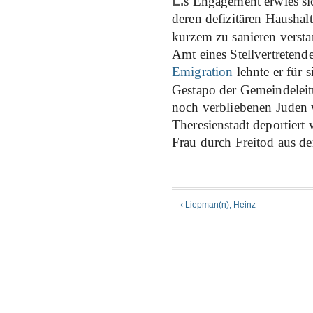
L.
s Engagement erwies sic
deren defizitären Hausha
kurzem zu sanieren verst
Amt eines Stellvertreten
Emigration
lehnte er für 
Gestapo der Gemeindele
noch verbliebenen Juden
Theresienstadt deportiert
Frau durch Freitod aus d
‹ Liepman(n), Heinz