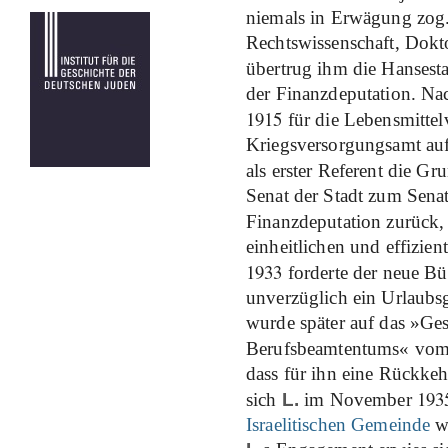
niemals in Erwägung zog
Rechtswissenschaft, Dokt
übertrug ihm die Hansest
der Finanzdeputation. Na
1915
für die Lebensmitte
Kriegsversorgungsamt auf
als erster Referent die G
Senat der Stadt zum Senats
Finanzdeputation zurück, 
einheitlichen und effizie
1933
forderte der neue 
unverzüglich ein Urlaubs
wurde später auf das »Ges
Berufsbeamtentums« vom
dass für ihn eine Rückkeh
193
sich
L.
im November
Israelitischen Gemeinde
wä