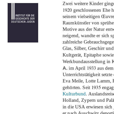
Zwei weitere Kinder ging
1920
geschlossenen Ehe h
seinem vielseitigen Œuvre
Raumkünstler von sprühen
Motive aus der Natur ent
neigend, wandte er sich s
zahlreiche Gebrauchsgege
Glas, Silber, Geschirr un
Kultgerät, Epitaphe sowi
Werkbundausstellung in 
1933
A.
im April
aus dem 
Unterrichtstätigkeit setzt
Eva Meile, Lotte Lamm, R
1935
gehörten. Seit
engagi
Kulturbund
. Auslandsrei
Holland, Zypern und Pal
in die USA erwiesen sich 
er nach Auschwitz deporti