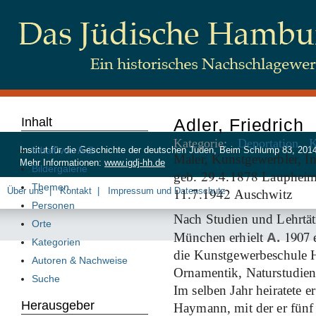
Inhalt
Adler, Friedrich
Kategorie:
Deportation
K
Inhalt von A-Z
Institut für die Geschichte der deutschen Juden, Beim Schlump 83, 20
Maler, Kunstgewerbler, In
Mehr Informationen:
www.igdj-hh.de
Bildergalerie
29
4
1878
geb.
.
.
Laupheim,
Themen
11
7
1942
Über uns
Kontakt
Impressum und Datenschutz
.
.
Auschwitz
Personen
Nach Studien und Lehrtäti
Orte
1907
München erhielt
A.
Kategorien
die Kunstgewerbeschule 
Autoren & Nachweise
Ornamentik, Naturstudie
Suche
Im selben Jahr heiratete e
Herausgeber
Haymann, mit der er fünf 