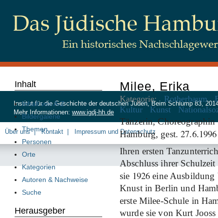
Inhalt
Milee, Erika
Kategorie:
Rotherbaum
Inhalt von A-Z
Institut für die Geschichte der deutschen Juden, Beim Schlump 83, 20
Kultur
Kunst
Nationalso
Mehr Informationen:
www.igdj-hh.de
Bildergalerie
Tänzerin, Choreographin
Themen
27
6
1996
Über uns
Kontakt
Impressum und Datenschutz
Hamburg, gest.
.
.
Personen
Ihren ersten Tanzunterrich
Orte
Abschluss ihrer Schulzei
Kategorien
1926
sie
eine Ausbildung 
Autoren & Nachweise
Knust in Berlin und Hambu
Suche
erste Milee-Schule in H
Herausgeber
wurde sie von Kurt Jooss