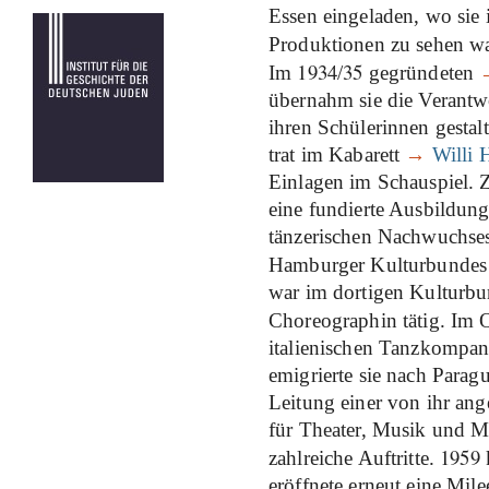
Essen eingeladen, wo sie
Produktionen zu sehen w
1934
35
Im
/
gegründeten
übernahm sie die Verant
ihren Schülerinnen gestal
trat im Kabarett
→
Willi 
Einlagen im Schauspiel. Zu
eine fundierte Ausbildung
tänzerischen Nachwuchses
Hamburger Kulturbundes ü
war im dortigen Kulturbu
Choreographin tätig. Im
italienischen Tanzkompan
emigrierte sie nach Para
Leitung einer von ihr an
für Theater, Musik und Mal
1959
zahlreiche Auftritte.
k
eröffnete erneut eine Mil