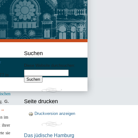
Suchen
r
Diese Website durchsuchen:
77
in
ischen
Seite drucken
ig.
G.
n
→
Druckversion anzeigen
in im
 ihrer
te sie
Das jüdische Hamburg