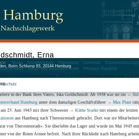
dschmidt, Erna
rie:
Altona
Antisemitismus
Deportation
Gemeinde
Konzentrationslage
 Juden, Beim Schlump 83, 20144 Hamburg
alsozialismus
Sozial- und Wohlfahrtswesen
Weimarer Republik
9
9
1902
8
5
19
mtliche Gemeindemitarbeiterin, geb.
.
.
Hamburg-Altona, gest.
.
.
urg
tenschutz
1938
eitete in der Bank ihres Vaters, Iska Goldschmidt. Ab
war sie im
→
Jüd
ionsverband Hamburg
unter dem damaligen Geschäftsführer
→
Max Plaut
tät
23
1943
e am
. Juni
mit ihrer Schwester
→
Käthe Starke
mit einem der letzte
ationen
aus Hamburg nach Theresienstadt gebracht. Dort war sie Mitarbeiter
1945
rat von Theresienstadt«. Sie überlebte das Lager und wurde im Mai
mit
ter von der Roten Armee befreit. Nach ihrer Rückkehr nach Hamburg arbeite