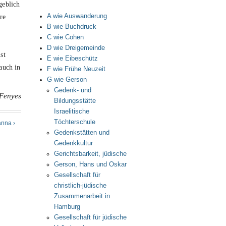
geblich
A wie Auswanderung
re
B wie Buchdruck
C wie Cohen
D wie Dreigemeinde
st
E wie Eibeschütz
auch in
F wie Frühe Neuzeit
G wie Gerson
Gedenk- und
 Fenyes
Bildungsstätte
Israelitische
Töchterschule
anna ›
Gedenkstätten und
Gedenkkultur
Gerichtsbarkeit, jüdische
Gerson, Hans und Oskar
Gesellschaft für
christlich-jüdische
Zusammenarbeit in
Hamburg
Gesellschaft für jüdische