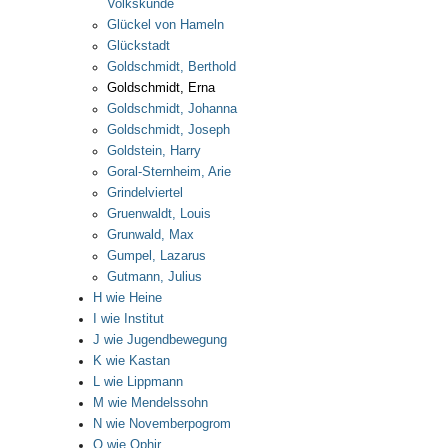
Volkskunde
Glückel von Hameln
Glückstadt
Goldschmidt, Berthold
Goldschmidt, Erna
Goldschmidt, Johanna
Goldschmidt, Joseph
Goldstein, Harry
Goral-Sternheim, Arie
Grindelviertel
Gruenwaldt, Louis
Grunwald, Max
Gumpel, Lazarus
Gutmann, Julius
H wie Heine
I wie Institut
J wie Jugendbewegung
K wie Kastan
L wie Lippmann
M wie Mendelssohn
N wie Novemberpogrom
O wie Ophir