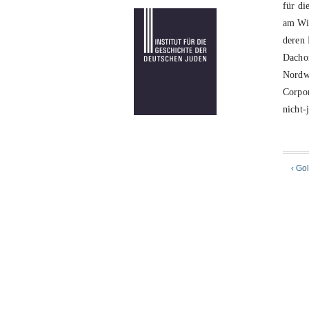
für di
am Wi
deren 
Dachor
Nordwe
Corpor
nicht-
‹ Go