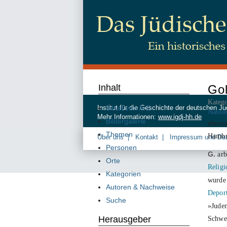
Inhalt
Gol
Katego
Inhalt von A-Z
Institut für die Geschichte der deutschen
Nation
Mehr Informationen:
www.igdj-hh.de
Bildergalerie
ehrena
Themen
Hamb
Über uns
Kontakt
Impressum und Da
Personen
G.
arb
Orte
Relig
Kategorien
wurd
Autoren & Nachweise
Deport
Suche
»Juden
Herausgeber
Schwes