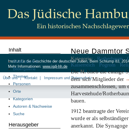
Inhalt
Neue Dammtor 
Kategorie:
Rotherbaum
Inhalt von A-Z
Institut für die Geschichte der deutschen Juden, Beim Schlump 83, 20
Kaiserreich
Pogrom
Reli
Mehr Informationen:
www.igdj-hh.de
Bildergalerie
Die
N.
blieb die einzige 
Themen
Über uns
Kontakt
Impressum und Datenschutz
dem sich Mitglieder der
Personen
zusammenschlossen, um e
Orte
Harvestehude/Rotherbaum
Kategorien
bauen.
Autoren & Nachweise
1912
beantragte der Verein
Suche
wurde er als selbständig
Herausgeber
anerkannt. Die Synagoge