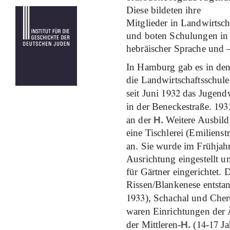
Diese bildeten ihre
Mitglieder in Landwirtsc
und boten Schulungen in 
hebräischer Sprache und –
In Hamburg gab es in den
die Landwirtschaftsschu
1932
seit Juni
das Jugendw
193
in der Beneckestraße.
an der
H.
Weitere Ausbild
eine Tischlerei (Emiliens
an. Sie wurde im Frühjah
Ausrichtung eingestellt u
für Gärtner eingerichtet.
Rissen/Blankenese entst
1933
), Schachal und Che
waren Einrichtungen der 
14
17
der Mittleren-
H.
(
-
Ja