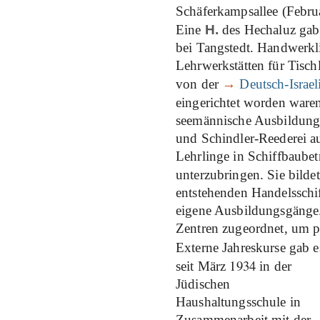
Schäferkampsallee (Febr
Eine
H.
des Hechaluz gab 
bei Tangstedt. Handwerkl
Lehrwerkstätten für Tisch
von der
→
Deutsch-Israe
eingerichtet worden war
seemännische Ausbildung d
und Schindler-Reederei 
Lehrlinge in Schiffbaub
unterzubringen. Sie bilde
entstehenden Handelsschif
eigene Ausbildungsgänge
Zentren zugeordnet, um pr
Externe Jahreskurse gab e
1934
seit März
in der
Jüdischen
Haushaltungsschule in
Zusammenarbeit mit der