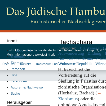
Inhalt
Hachschara
Kategorie:
Blankenese
G
Inhalt von A-Z
Institut für die Geschichte der deutschen Juden, Beim Schlump 83, 20
Auswanderung
Bildung
Mehr Informationen:
www.igdj-hh.de
Bildergalerie
Nationalsozialismus
Sozia
Themen
Weimarer Republik
Wirtsc
Über uns
Kontakt
Impressum und Datenschutz
H.
bezeichnet die
Personen
Vorbereitung auf die
Orte
Siedlung in Palästina dur
Kategorien
zionistische Organisation
Autoren & Nachweise
(Hechaluz, Bachad) (
→
Suche
Zionismus
) oder die
Herausgeber
orthodoxe Aguda-Jugend