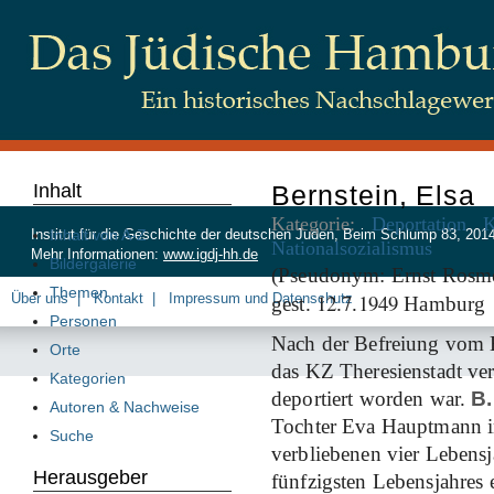
Inhalt
Bernstein, Elsa
Kategorie:
Deportation
K
Inhalt von A-Z
Institut für die Geschichte der deutschen Juden, Beim Schlump 83, 20
Nationalsozialismus
Mehr Informationen:
www.igdj-hh.de
Bildergalerie
(Pseudonym: Ernst Rosmer)
Themen
12
7
1949
Über uns
Kontakt
Impressum und Datenschutz
gest.
.
.
Hamburg
Personen
Nach der Befreiung vom 
Orte
das KZ Theresienstadt verl
Kategorien
deportiert worden war.
B.
Autoren & Nachweise
Tochter Eva Hauptmann im
Suche
verbliebenen vier Lebensj
Herausgeber
fünfzigsten Lebensjahres 