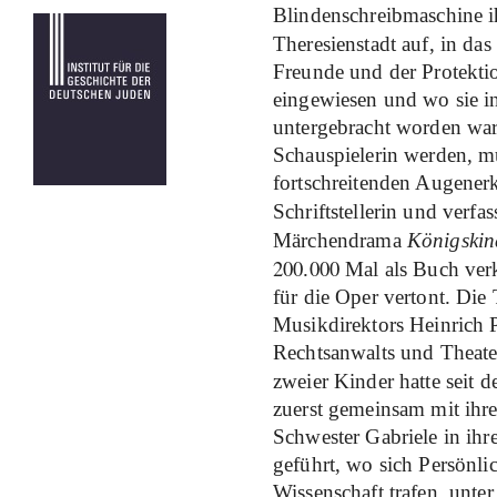
Blindenschreibmaschine 
Theresienstadt auf, in das
Freunde und der Protekti
eingewiesen und wo sie 
untergebracht worden war
Schauspielerin werden, mu
fortschreitenden Augener
Schriftstellerin und verfa
Märchendrama
Königskin
200
000
.
Mal als Buch ver
für die Oper vertont. Die
Musikdirektors Heinrich 
Rechtsanwalts und Theate
zweier Kinder hatte seit 
zuerst gemeinsam mit ihr
Schwester Gabriele in i
geführt, wo sich Persönli
Wissenschaft trafen, unt