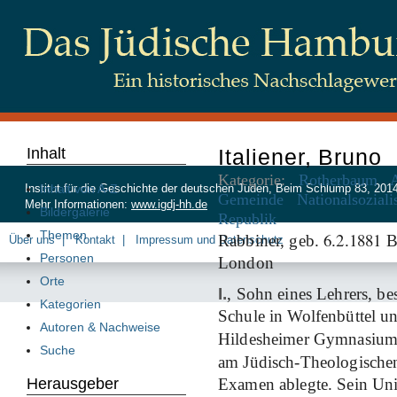
Inhalt
Italiener, Bruno
Kategorie:
Rotherbaum
Inhalt von A-Z
Institut für die Geschichte der deutschen Juden, Beim Schlump 83, 20
Gemeinde
Nationalsozial
Mehr Informationen:
www.igdj-hh.de
Bildergalerie
Republik
Themen
6
2
1881
Rabbiner, geb.
.
.
Bu
Über uns
Kontakt
Impressum und Datenschutz
Personen
London
Orte
I.
, Sohn eines Lehrers, b
Kategorien
Schule in Wolfenbüttel un
Autoren & Nachweise
Hildesheimer Gymnasiu
Suche
am Jüdisch-Theologischen
Herausgeber
Examen ablegte. Sein Univ