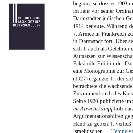
1903
begann, schloss er
mi
im Jahr vor seiner Ordinat
Darmstädter jüdischen Gem
1914
betreute. Während de
7
. Armee in Frankreich zug
in Darmstadt fort. Über s
sich
I.
auch als Gelehrter
Aufsätzen zur Wissenschaf
Faksimile-Edition der Da
eine Monographie zur Ges
1927
(
) ergänzte.
I.
, der si
betrachtete die wachsend
Zusammenbruch des Kaiser
1920
Seine
publizierte un
im Abwehrkampf
hob dara
Argumentationshilfen geg
Hand zu geben.
I.
verließ
Israelitischen
→
Tempelv