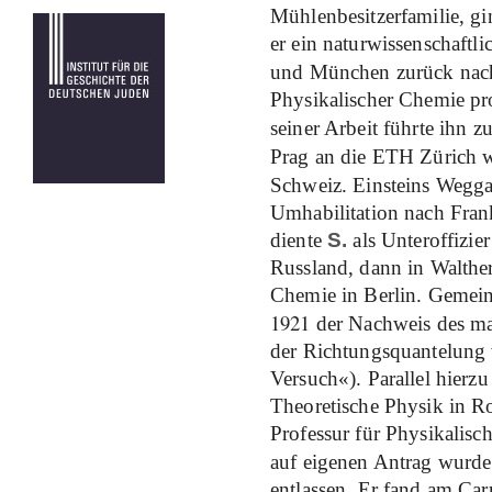
Mühlenbesitzerfamilie, g
er ein naturwissenschaftl
und München zurück nach
Physikalischer Chemie pr
seiner Arbeit führte ihn z
Prag an die ETH Zürich 
Schweiz. Einsteins Wegg
Umhabilitation nach Fran
diente
S.
als Unteroffizie
Russland, dann in Walthe
Chemie in Berlin. Gemein
1921
der Nachweis des ma
der Richtungsquantelung
Versuch«). Parallel hierzu
Theoretische Physik in Ro
Professur für Physikalis
auf eigenen Antrag wurd
entlassen. Er fand am Car