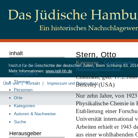
Inhalt
Stern, Otto
Kategorie:
Grindelviertel
Inhalt von A-Z
Institut für die Geschichte der deutschen Juden, Beim Schlump 83, 20
Nationalsozialismus
Mehr Informationen:
www.igdj-hh.de
Bildergalerie
17
2
1888
Chemiker, geb.
.
.
Themen
Über uns
Kontakt
Impressum und Datenschutz
Berkeley (USA)
Personen
1923
Nur zehn Jahre, von
Orte
Physikalische Chemie in
Kategorien
Etablierung einer Forsch
Autoren & Nachweise
Universität international 
Suche
1943
Arbeiten erhielt er
de
Herausgeber
aus einer wohlhabenden G