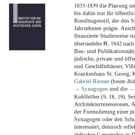
1833
1839
-
die Planung un
bis dahin nur für öffentl
Rundbogenstil, der den 
Jahrzehnten prägte. Ansc
finanzierte Studienreise 
1842
übersiedelte
R.
nach
Bau- und Publikationstätig
jüdische, private und öff
und Geschäftshäuser, Vill
Krankenhaus St. Georg, 
Gabriel Riesser
(heute Jüd
→
Synagogen
und die
→
9, 18, 19
Kohlhöfen (
). Se
Architekturrezensionen, 
der Formulierung einer jü
Synagogen oder den Schul
interessiert, dennoch refl
jüdischer Gemeinden in 