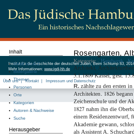
Inhalt
Rosengarten, Al
Kategorie:
Handwerk
Ku
Inhalt von A-Z
Institut für die Geschichte der deutschen Juden, Beim Schlump 83, 20
Architekt, Architekturtheo
Mehr Informationen:
www.igdj-hh.de
Bildergalerie
5
1
1809
15
.
.
Kassel, gest.
.
Themen
Über uns
Kontakt
Impressum und Datenschutz
R.
zählte zu den ersten in
Personen
1826
Architekten.
begann 
Orte
Zeichenschule und der Ak
Kategorien
1827
nahm ihn die Oberbau
Autoren & Nachweise
einem Residenzentwurf, f
Suche
Akademie gewann, schlos
Herausgeber
als Assistent A. Schuchar