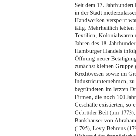
17
Seit dem
. Jahrhundert
in der Stadt niederzulass
Handwerken versperrt war
tätig. Mehrheitlich lebte
Textilien, Kolonialwaren 
18
Jahren des
. Jahrhunde
Hamburger Handels infolg
Öffnung neuer Betätigungs
zunächst kleinen Gruppe g
Kreditwesen sowie im Gro
Industrieunternehmen, zu
begründeten im letzten Dr
100
Firmen, die noch
Jahr
Geschäfte existierten, so 
1773
Gebrüder Beit (um
)
Bankhäuser von Abraham
1795
17
(
), Levy Behrens (