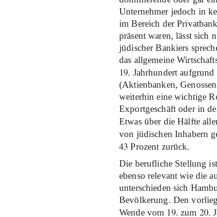
Unternehmer jedoch in ke
im Bereich der Privatban
präsent waren, lässt sich
jüdischer Bankiers sprec
das allgemeine Wirtschaf
19
. Jahrhundert aufgrun
(Aktienbanken, Genossensc
weiterhin eine wichtige 
Exportgeschäft oder in d
Etwas über die Hälfte al
von jüdischen Inhabern ge
43
Prozent zurück.
Die berufliche Stellung is
ebenso relevant wie die a
unterschieden sich Hambu
Bevölkerung. Den vorlie
19
20
Wende vom
. zum
. 