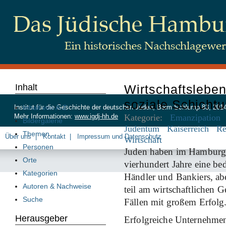
Inhalt
Wirtschaftsleben
soziale Schicht
Inhalt von A-Z
Institut für die Geschichte der deutschen Juden, Beim Schlump 83, 20
Kategorie:
Emanzipation
Mehr Informationen:
www.igdj-hh.de
Bildergalerie
Judentum
Kaiserreich
Re
Themen
Über uns
Kontakt
Impressum und Datenschutz
Wirtschaft
Personen
Juden haben im Hamburger
Orte
vierhundert Jahre eine bed
Kategorien
Händler und Bankiers, abe
Autoren & Nachweise
teil am wirtschaftlichen G
Suche
Fällen mit großem Erfolg
Herausgeber
Erfolgreiche Unternehme