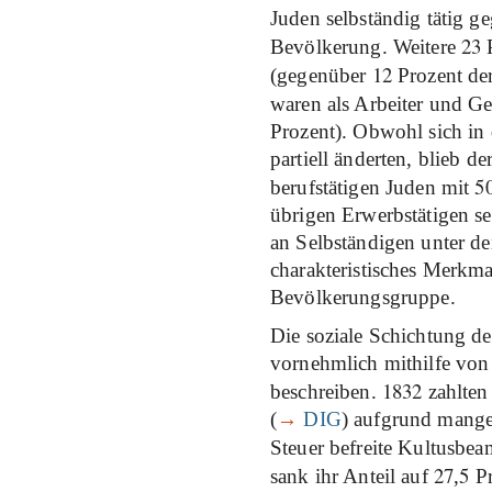
Juden selbständig tätig 
23
Bevölkerung. Weitere
P
12
(gegenüber
Prozent de
waren als Arbeiter und G
Prozent). Obwohl sich in 
partiell änderten, blieb de
5
berufstätigen Juden mit
übrigen Erwerbstätigen se
an Selbständigen unter d
charakteristisches Merkma
Bevölkerungsgruppe.
Die soziale Schichtung de
vornehmlich mithilfe v
1832
beschreiben.
zahlte
(
→
DIG
) aufgrund mange
Steuer befreite Kultusbe
27
5
sank ihr Anteil auf
,
Pr