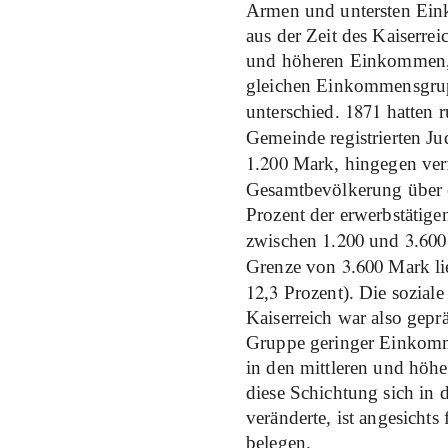
Armen und untersten Ein
aus der Zeit des Kaiserre
und höheren Einkommen, 
gleichen Einkommensgru
1871
unterschied.
hatten r
Gemeinde registrierten 
1
200
.
Mark, hingegen ve
Gesamtbevölkerung über 
Prozent der erwerbstätig
1
200
3
600
zwischen
.
und
.
3
600
Grenze von
.
Mark li
12
3
,
Prozent). Die sozial
Kaiserreich war also gepr
Gruppe geringer Einkomme
in den mittleren und hö
diese Schichtung sich in 
veränderte, ist angesichts
belegen.