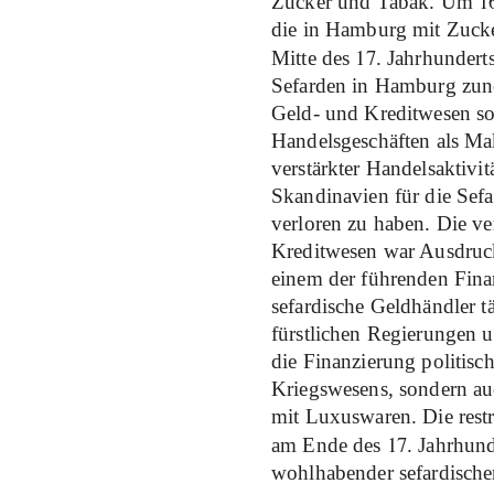
1
Zucker und Tabak. Um
die in Hamburg mit Zucker
17
Mitte des
. Jahrhunderts
Sefarden in Hamburg zun
Geld- und Kreditwesen so
Handelsgeschäften als Mak
verstärkter Handelsaktivi
Skandinavien für die Sefa
verloren zu haben. Die v
Kreditwesen war Ausdruck
einem der führenden Fin
sefardische Geldhändler t
fürstlichen Regierungen u
die Finanzierung politisc
Kriegswesens, sondern au
mit Luxuswaren. Die restr
17
am Ende des
. Jahrhun
wohlhabender sefardisch