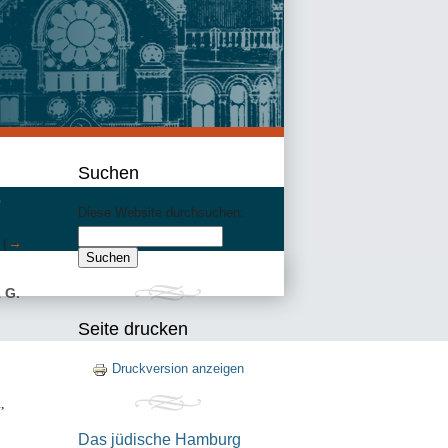
Suchen
e
Diese Website durchsuchen:
 (
→
n
G.
Seite drucken
Druckversion anzeigen
,
Das jüdische Hamburg