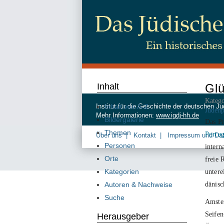
Inhalt
Glü
Katego
Inhalt von A-Z
Institut für die Geschichte der deutschen
Judenp
Mehr Informationen:
www.igdj-hh.de
Bildergalerie
Das P
Themen
Portug
Über uns
Kontakt
Impressum und Da
Personen
intern
Orte
freie 
Kategorien
untere
dänisc
Autoren & Nachweise
Suche
Amste
Seifen
Herausgeber