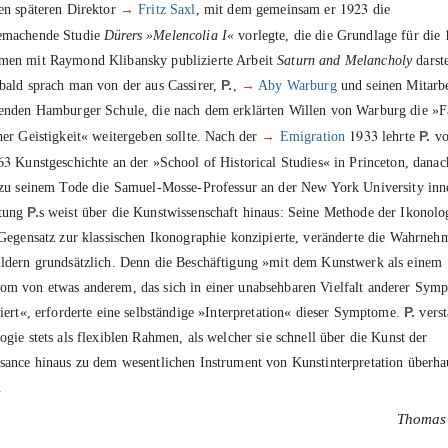
1923
en späteren Direktor
→
Fritz Saxl
, mit dem gemeinsam er
die
emachende Studie
Dürers »Melencolia I«
vorlegte, die die Grundlage für die
men mit Raymond Klibansky publizierte Arbeit
Saturn and Melancholy
darste
bald sprach man von der aus Cassirer,
P.
,
→
Aby Warburg
und seinen Mitarbe
enden Hamburger Schule, die nach dem erklärten Willen von Warburg die »F
1933
her Geistigkeit« weitergeben sollte. Nach der
→
Emigration
lehrte
P.
v
63
Kunstgeschichte an der »School of Historical Studies« in Princeton, danac
 zu seinem Tode die Samuel-Mosse-Professur an der New York University inn
tung
P.
s weist über die Kunstwissenschaft hinaus: Seine Methode der Ikonolog
 Gegensatz zur klassischen Ikonographie konzipierte, veränderte die Wahrne
ldern grundsätzlich. Denn die Beschäftigung »mit dem Kunstwerk als einem
m von etwas anderem, das sich in einer unabsehbaren Vielfalt anderer Sym
liert«, erforderte eine selbständige »Interpretation« dieser Symptome.
P.
verst
ogie stets als flexiblen Rahmen, als welcher sie schnell über die Kunst der
sance hinaus zu dem wesentlichen Instrument von Kunstinterpretation überha
.
Thomas