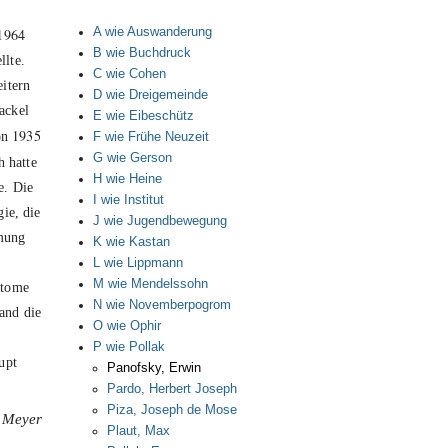
A wie Auswanderung
1964
B wie Buchdruck
llte.
C wie Cohen
itern
D wie Dreigemeinde
ackel
E wie Eibeschütz
1935
on
F wie Frühe Neuzeit
G wie Gerson
h hatte
H wie Heine
e. Die
I wie Institut
ie, die
J wie Jugendbewegung
hmung
K wie Kastan
L wie Lippmann
M wie Mendelssohn
ptome
N wie Novemberpogrom
and die
O wie Ophir
P wie Pollak
upt
Panofsky, Erwin
Pardo, Herbert Joseph
Piza, Joseph de Mose
 Meyer
Plaut, Max