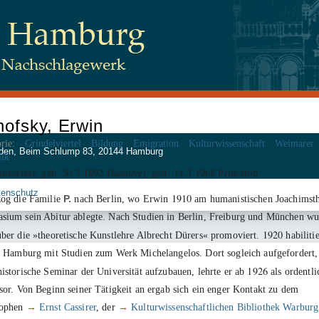
ofsky, Erwin
rie:
Grindelviertel
Bildung
Emigration
Kulturwissenschaft
Weimarer
 Juden, Beim Schlump 83, 20144 Hamburg
lik
30
3
1892
14
3
1968
istoriker, geb.
.
.
Hannover, gest.
.
.
Princeton
tenschutz
1910
og die Familie
P.
nach Berlin, wo Erwin
am humanistischen Joachimsth
ium sein Abitur ablegte. Nach Studien in Berlin, Freiburg und München w
1920
ber die »theoretische Kunstlehre Albrecht Dürers« promoviert.
habilitie
n Hamburg mit Studien zum Werk Michelangelos. Dort sogleich aufgefordert,
1926
istorische Seminar der Universität aufzubauen, lehrte er ab
als ordentli
sor. Von Beginn seiner Tätigkeit an ergab sich ein enger Kontakt zu dem
sophen
→
Ernst Cassirer
, der
→
Kulturwissenschaftlichen Bibliothek Warburg