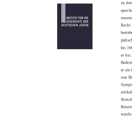
zu der
epoch
zusam
Recht 
besteh
jüdisc
19
bis
er bis
Bedeu
er als
von Bi
Sympto
artiku
Ikonol
Renais
wurde