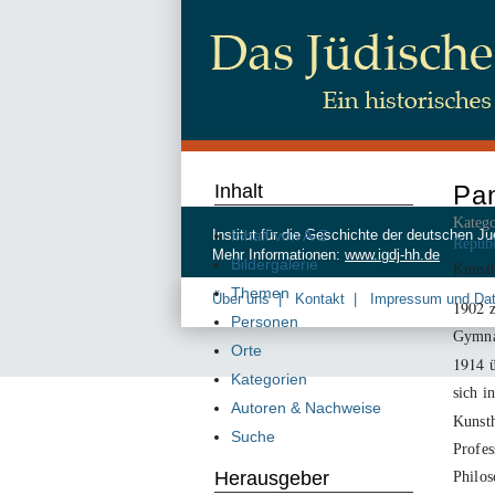
Inhalt
Pan
Katego
Inhalt von A-Z
Institut für die Geschichte der deutschen
Repub
Mehr Informationen:
www.igdj-hh.de
Bildergalerie
Kunsth
Themen
Über uns
Kontakt
Impressum und Da
1902
z
Personen
Gymnas
Orte
1914
ü
Kategorien
sich i
Autoren & Nachweise
Kunsth
Suche
Profes
Herausgeber
Philo