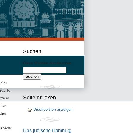
Suchen
Diese Website durchsuchen:
aler
urde
P.
Seite drucken
rte er
 das
Druckversion anzeigen
cher
sowie
Das jüdische Hamburg