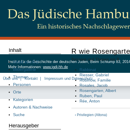
Inhalt
R wie Rosengart
Personen und Themen mit R
Inhalt von A-Z
Institut für die Geschichte der deutschen Juden, Beim Schlump 83, 20
Mehr Informationen:
www.igdj-hh.de
Bildergalerie
Rabbinat
Riesser, Gabriel
Themen
Über uns
Kontakt
Impressum und Datenschutz
Robinow, Familie
Personen
Rosales, Jacob
Rosengarten, Albert
Orte
Ruben, Paul
Kategorien
Rée, Anton
Autoren & Nachweise
Suche
‹ Privilegien (Altona)
Herausgeber