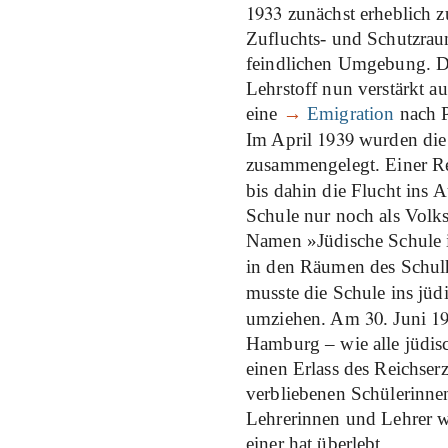
1933
zunächst erheblich 
Zufluchts- und Schutzraum
feindlichen Umgebung. D
Lehrstoff nun verstärkt au
eine
→
Emigration
nach P
1939
Im April
wurden die
zusammengelegt. Einer R
bis dahin die Flucht ins 
Schule nur noch als Volk
Namen »Jüdische Schule 
in den Räumen des Schul
musste die Schule ins jü
30
1
umziehen. Am
. Juni
Hamburg – wie alle jüdis
einen Erlass des Reichser
verbliebenen Schülerinnen
Lehrerinnen und Lehrer w
einer hat überlebt.