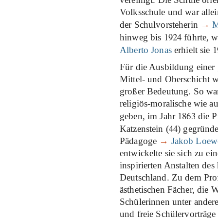
Volksschule und war alle
der Schulvorsteherin
→
M
1924
hinweg bis
führte, w
1
Alberto Jonas
erhielt sie
Für die Ausbildung einer
Mittel- und Oberschicht 
großer Bedeutung. So war
religiös-moralische wie a
1863
geben, im Jahr
die P
44
Katzenstein (
) gegründ
Pädagoge
→
Jakob Loew
entwickelte sie sich zu e
inspirierten Anstalten d
Deutschland. Zu dem Prof
ästhetischen Fächer, die 
Schülerinnen unter ander
und freie Schülervorträge