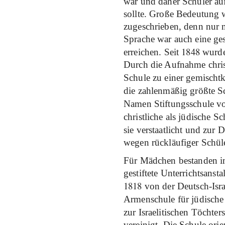
war und daher Schüler auf
sollte. Große Bedeutung 
zugeschrieben, denn nur 
Sprache war auch eine ges
1848
erreichen. Seit
wurde
Durch die Aufnahme christ
Schule zu einer gemischt
die zahlenmäßig größte S
Namen Stiftungsschule 
christliche als jüdische S
sie verstaatlicht und zur
wegen rückläufiger Schüle
Für Mädchen bestanden 
gestiftete Unterrichtsanst
1818
von der Deutsch-Isra
Armenschule für jüdisch
zur Israelitischen Töchte
vereinigt. Die Schule ori