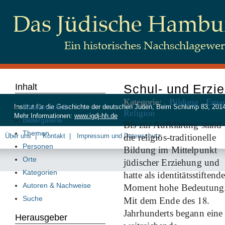
Inhalt
Schul- und Erz
Kategorie:
Bildung
Eman
Inhalt von A-Z
Institut für die Geschichte der deutschen Juden, Beim Schlump 83, 20
Religion
Mehr Informationen:
www.igdj-hh.de
Bildergalerie
Bis zur Aufklärung stand
Themen
Über uns
Kontakt
Impressum und Datenschutz
die religiös-traditionelle
Personen
Bildung im Mittelpunkt
Orte
jüdischer Erziehung und
Kategorien
hatte als identitätsstiftend
Autoren & Nachweise
Moment hohe Bedeutung
18
Suche
Mit dem Ende des
.
Jahrhunderts begann eine
Herausgeber