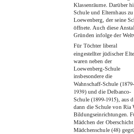
Klassenräume. Darüber h
Schule und Elternhaus z
Loewenberg, der seine Sc
öffnete. Auch diese Ansta
Gründen infolge der Weltw
Für Töchter liberal
eingestellter jüdischer Elt
waren neben der
Loewenberg-Schule
insbesondere die
1879
Wahnschaff-Schule (
1939
) und die Delbanco-
1899
1915
Schule (
-
), aus d
dann die Schule von Ria W
Bildungseinrichtungen. F
Mädchen der Oberschich
48
Mädchenschule (
) gegr