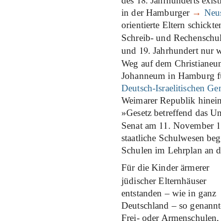
des
. Jahrhunderts exist
in der Hamburger
→
Neus
orientierte Eltern schickte
Schreib- und Rechenschul
19
und
. Jahrhundert nur 
Weg auf dem Christianeum
Johanneum in Hamburg fü
Deutsch-Israelitischen G
Weimarer Republik hinein
»Gesetz betreffend das U
11
1
Senat am
. November
staatliche Schulwesen beg
Schulen im Lehrplan an de
Für die Kinder ärmerer
jüdischer Elternhäuser
entstanden – wie in ganz
Deutschland – so genannt
Frei- oder Armenschulen,