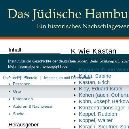
Inhalt
K wie Kastan
Personen und Themen mi
Inhalt von A-Z
Institut für die Geschichte der deutschen Juden, Beim Schlump 83, 20
Mehr Informationen:
www.igdj-hh.de
Bildergalerie
Kaiserreich und Weim
Kalter, Sabine
Themen
Über uns
Kontakt
Impressum und Datenschutz
Kastan, Erich
Personen
Kley, Eduard Israel
Orte
Kohen (auch: Cohen),
Kategorien
Kohn, Joseph Berkow
Autoren & Nachweise
Konzentrationslager 
Koppel, Rudolph
Suche
Koppel, Walter
Herausgeber
Korach, Siegfried Sa