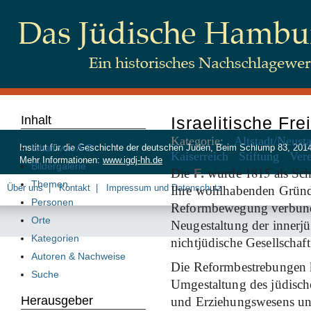
Inhalt
Israelitische Fre
Kategorie:
Altstadt/Neust
Inhalt von A-Z
Institut für die Geschichte der deutschen Juden, Beim Schlump 83, 20
Kaiserreich
Stiftung
Ver
Mehr Informationen:
www.igdj-hh.de
Bildergalerie
1815
Die
F.
wurde
als Sch
Themen
Über uns
Kontakt
Impressum und Datenschutz
Ihre wohlhabenden Gründe
Personen
Reformbewegung verbunde
Orte
Neugestaltung der innerj
Kategorien
nichtjüdische Gesellschaft
Autoren & Nachweise
Die Reformbestrebungen ko
Suche
Umgestaltung des jüdisch
Herausgeber
und Erziehungswesens u