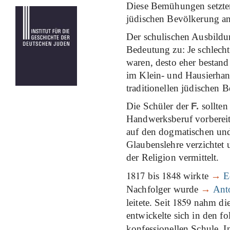
Diese Bemühungen setzten 
jüdischen Bevölkerung an
Der schulischen Ausbildu
Bedeutung zu: Je schlecht
waren, desto eher bestand
im Klein- und Hausierhan
traditionellen jüdischen
Die Schüler der
F.
sollten
Handwerksberuf vorbereit
auf den dogmatischen und
Glaubenslehre verzichtet 
der Religion vermittelt.
1817
1848
bis
wirkte
→
E
Nachfolger wurde
→
Ant
1859
leitete. Seit
nahm die 
entwickelte sich in den f
konfessionellen Schule. I