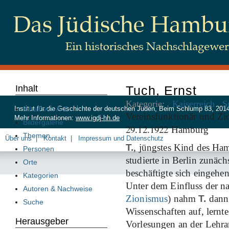
Inhalt
Tuch, Ernst
Kategorie:
Kaiserreich
S
Inhalt von A-Z
Institut für die Geschichte der deutschen Juden, Beim Schlump 83, 20
Vereinsfunktionär und Zi
Mehr Informationen:
www.igdj-hh.de
Bildergalerie
29
12
1922
.
.
Hamburg
Themen
Über uns
Kontakt
Impressum und Datenschutz
T.
, jüngstes Kind des H
Personen
studierte in Berlin zunäc
Orte
beschäftigte sich eingehe
Kategorien
Unter dem Einfluss der n
Autoren & Nachweise
Zionismus
) nahm
T.
dann 
Suche
Wissenschaften auf, lernt
Herausgeber
Vorlesungen an der Lehran