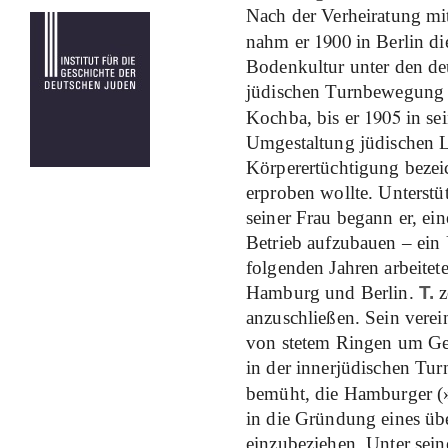
Nach der Verheiratung mi
1900
nahm er
in Berlin di
Bodenkultur unter den deu
jüdischen Turnbewegung w
1905
Kochba, bis er
in se
Umgestaltung jüdischen L
Körperertüchtigung bezeic
erproben wollte. Unterst
seiner Frau begann er, ein
Betrieb aufzubauen – ein 
folgenden Jahren arbeitet
Hamburg und Berlin.
T.
z
anzuschließen. Sein verei
von stetem Ringen um Ge
in der innerjüdischen Turn
bemüht, die Hamburger (
in die Gründung eines üb
einzubeziehen. Unter sein