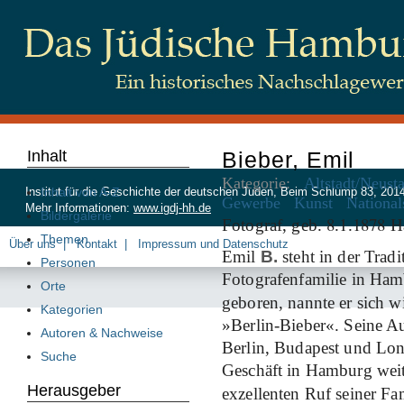
Inhalt
Bieber, Emil
Kategorie:
Altstadt/Neust
Inhalt von A-Z
Institut für die Geschichte der deutschen Juden, Beim Schlump 83, 20
Gewerbe
Kunst
National
Mehr Informationen:
www.igdj-hh.de
Bildergalerie
8
1
1878
Fotograf, geb.
.
.
Ha
Themen
Über uns
Kontakt
Impressum und Datenschutz
Emil
B.
steht in der Trad
Personen
Fotografenfamilie in Ham
Orte
geboren, nannte er sich w
Kategorien
»Berlin-Bieber«. Seine A
Autoren & Nachweise
Berlin, Budapest und Lon
Suche
Geschäft in Hamburg weit
Herausgeber
exzellenten Ruf seiner Fa