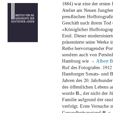
1884
) war eine der erste
Atelier am Neuen Jungfer
preußischen Hoffotografin
Geschäft nach ihrem Tod e
»Königlicher Hoffotogra
Emil. Dieser modernisiert
präsentierte seine Werke 
Reihe hervorragender Por
sondern auch von Persönli
Hamburg wie
→
Albert B
1912
Ruf des Fotografen.
Hamburger Senats- und Bü
20
Jahren des
. Jahrhunder
des öffentlichen Lebens 
wurde
B.
, der nicht der 
Familie aufgrund der rass
verfolgt. Erste Versuche 
Gesundheitszustand
B.
.s,